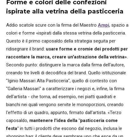
Forme e colori delle confezioni
ispirate alla vetrina della pasticceria
Addio scatole scure con la firma del Maestro
Ampi
, spazio a
colori e forme «ispirati dalla stessa vetrina della pasticceria.
Questo è il primo caposaldo della strategia seguita per
ridisegnare il brand:
usare forme e cromie dei prodotti per
raccontare la marca, creare un'astrazione della vetrina»
.
Secondo punto: distinguere la marca dalla firma dell'autore,
creando tre livelli di decodifica del brand. Quello istituzionale
"Iginio Massari Alta Pasticceria", quello di contesto con
"Galleria Massari" a caratterizzare i negozi e, infine, la firma
dell'artista - che torna, ad esempio, nei piatti quadrati e
bianchi nei quali vengono servite le monoporzioni, creando
l'effetto di un quadro, appunto, firmato dall'artista. «Terzo
caposaldo,
mantenere l'idea della "pasticceria come
festa"
in tutti i prodotti che escono dal negozio, inclusa le
shopping bag: il cliente deve sembrare uno che esce da un