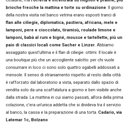
brioche fresche la mattina e torte su ordinazione
. Il giorno
della nostra visita nel banco vetrina erano esposti tranci di
flan alle ciliegie, diplomatica, pastiera, africana, mele e
lamponi, pere e cioccolato, tiramisù, roulade limone e
lamponi, babà al rum e bigné, mousse e tartellette, più un
paio di classici locali come Sacher e Linzer.
Abbiamo
assaggiato quest’ultima e il flan di ciliegie: ottimi. Il locale è
una boutique più che un accogliente salotto: per chi vuole
consumare in loco ci sono solo quattro sgabelli addossati a
mensole. Il senso di straniamento rispetto al resto della città
è rafforzato dal laboratorio a vista, separato dallo spazio di
vendita solo da una scaffalatura a giorno e ben visibile anche
dalla strada. La mattina in cui siamo passati, all’ora della prima
colazione, c’era un’unica addetta che si divideva tra il servizio
al banco, la cassa e la preparazione di una torta.
Cadario, via
Latemar 1c, Bolzano