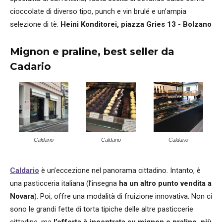
cioccolate di diverso tipo, punch e vin brulé e un’ampia
selezione di tè.
Heini Konditorei, piazza Gries 13 - Bolzano
Mignon e praline, best seller da
Cadario
Caldario
Caldario
Caldario
Caldario
è un’eccezione nel panorama cittadino. Intanto, è
una pasticceria italiana (l’insegna
ha un altro punto vendita a
Novara
). Poi, offre una modalità di fruizione innovativa. Non ci
sono le grandi fette di torta tipiche delle altre pasticcerie
cittadine, ma
l’offerta è incentrata su mignon e praline, più