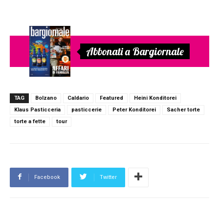
Abbonati a Bargiornale
TAG
Bolzano
Caldario
Featured
Heini Konditorei
Klaus Pasticceria
pasticcerie
Peter Konditorei
Sacher torte
torte a fette
tour
Facebook
Twitter