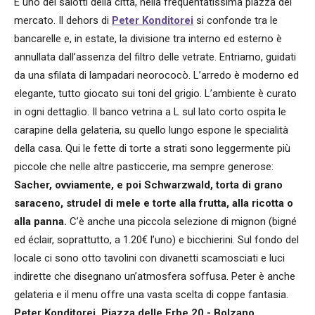
È uno dei salotti della città, nella frequentatissima piazza del
mercato. Il dehors di
Peter Konditorei
si confonde tra le
bancarelle e, in estate, la divisione tra interno ed esterno è
annullata dall’assenza del filtro delle vetrate. Entriamo, guidati
da una sfilata di lampadari neorococò. L’arredo è moderno ed
elegante, tutto giocato sui toni del grigio. L’ambiente è curato
in ogni dettaglio. Il banco vetrina a L sul lato corto ospita le
carapine della gelateria, su quello lungo espone le specialità
della casa. Qui le fette di torte a strati sono leggermente più
piccole che nelle altre pasticcerie, ma sempre generose:
Sacher, ovviamente, e poi Schwarzwald, torta di grano
saraceno, strudel di mele e torte alla frutta, alla ricotta o
alla panna.
C’è anche una piccola selezione di mignon (bigné
ed éclair, soprattutto, a 1.20€ l’uno) e bicchierini. Sul fondo del
locale ci sono otto tavolini con divanetti scamosciati e luci
indirette che disegnano un’atmosfera soffusa. Peter è anche
gelateria e il menu offre una vasta scelta di coppe fantasia.
Peter Konditorei, Piazza delle Erbe 20 - Bolzano