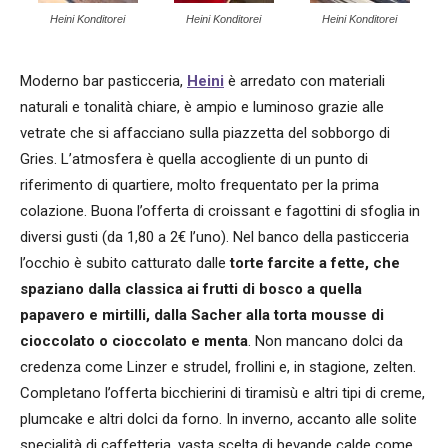
Heini Konditorei
Heini Konditorei
Heini Konditorei
Moderno bar pasticceria,
Heini
è arredato con materiali
naturali e tonalità chiare, è ampio e luminoso grazie alle
vetrate che si affacciano sulla piazzetta del sobborgo di
Gries. L’atmosfera è quella accogliente di un punto di
riferimento di quartiere, molto frequentato per la prima
colazione. Buona l’offerta di croissant e fagottini di sfoglia in
diversi gusti (da 1,80 a 2€ l’uno). Nel banco della pasticceria
l’occhio è subito catturato dalle
torte farcite a fette, che
spaziano dalla classica ai frutti di bosco a quella
papavero e mirtilli, dalla Sacher alla torta mousse di
cioccolato o cioccolato e menta
. Non mancano dolci da
credenza come Linzer e strudel, frollini e, in stagione, zelten.
Completano l’offerta bicchierini di tiramisù e altri tipi di creme,
plumcake e altri dolci da forno. In inverno, accanto alle solite
specialità di caffetteria, vasta scelta di bevande calde come