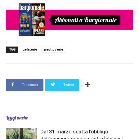
Abbonati a Bargiornale
TAG
gelaterie
pasticcerie
Facebook
Twitter
Leggi anche
Dal 31 marzo scatta l’obbligo
dell’assicurazione catastrofale per i