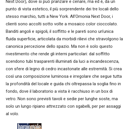
Next Door), dove si può pranzare e cenare, ma ed è, da un
punto di vista estetico, il più sorprendente dei tre locali dello
stesso marchio, tutti a New York. All'Omonia Next Door, i
clienti sono accolti sotto volte a mosaico color cioccolato.
Banditi angoli e spigoli, il soffitto e le pareti sono un’unica
fluida superficie, articolata da morbidi rilievi che stravolgono la
canonica percezione dello spazio. Ma non è solo questo
rivestimento che rende gli interni particolari: dal soffitto
scendono tubi trasparenti illuminati da luci a incandescenza,
con sfere di legno di cedro incastonate alle estremità. Si crea
così una composizione luminosa e irregolare che segue tutta
la profondità del locale e guida chi oltrepassa la soglia fino in
fondo, dove il laboratorio a vista è racchiuso in un box di
vetro. Non sono previsti tavoli e sedie per lunghe soste, ma
solo un lungo ripiano attrezzato con sgabelli, per per assaggi
al volo.