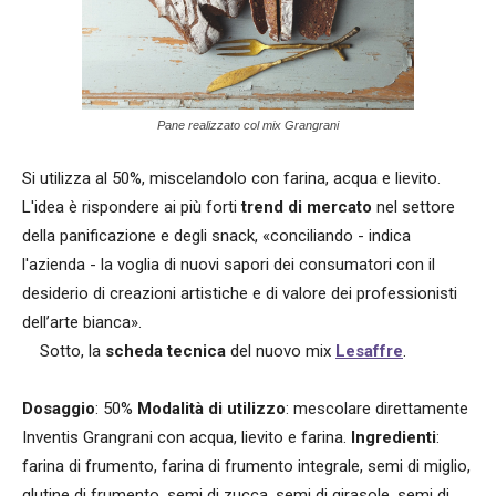
Pane realizzato col mix Grangrani
Si utilizza al 50%, miscelandolo con farina, acqua e lievito.
L'idea è rispondere ai più forti
trend di mercato
nel settore
della panificazione e degli snack, «conciliando - indica
l'azienda - la voglia di nuovi sapori dei consumatori con il
desiderio di creazioni artistiche e di valore dei professionisti
dell’arte bianca».
Sotto, la
scheda tecnica
del nuovo mix
Lesaffre
.
Dosaggio
: 50%
Modalità di utilizzo
: mescolare direttamente
Inventis Grangrani con acqua, lievito e farina.
Ingredienti
:
farina di frumento, farina di frumento integrale, semi di miglio,
glutine di frumento, semi di zucca, semi di girasole, semi di