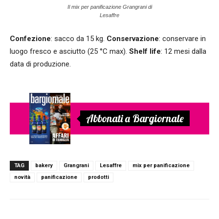
Il mix per panificazione Grangrani di
Lesaffre
Confezione
: sacco da 15 kg.
Conservazione
: conservare in
luogo fresco e asciutto (25 °C max).
Shelf life
: 12 mesi dalla
data di produzione.
Abbonati a Bargiornale
TAG
bakery
Grangrani
Lesaffre
mix per panificazione
novità
panificazione
prodotti