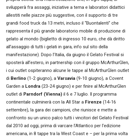
svilupperà fra assaggi, iniziative a tema e laboratori didattici
allestiti nelle piazze più suggestive, con il supporto di tre
grandi food truck da 13 metri, incluso il “Buontalenti” che
rappresenta il più grande laboratorio mobile di produzione di
gelato al mondo (biglietto di ingresso 10 euro, che dà diritto
all’assaggio di tutti i gelati in gara, info sul sito della
manifestazione). Dopo l’Italia, da giugno il Gelato Festival si
sposterà all’estero, in partnership con il gruppo McArthurGlen,
i cui outlet ospiteranno alcune le tappe al McArthurGlen outlet
di
Berlino
(1-2 giugno), a
Varsavia
(9-10 giugno), a Covent
Garden a
Londra
(23-24 giugno) e per finire al McArthurGlen
outlet di
Parndorf (Vienna)
il 6 e 7 luglio. Il programma
continentale culminerà con la All Star a
Firenze
(14-16
settembre), la gara dei campioni, che riunisce e mette a
confronto su un unico palco tutti i vincitori del Gelato Festival
dal 2010 ad oggi, prima di varcare l’Atlantico per l’edizione
americana, in 8 tappe tra la West Coast e – per la prima volta