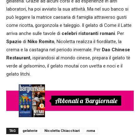
gelateria. Grazie ad alcuni corsi e ad esperienze in altri
laboratori, ha poi avviato la sua attività. Ma nel suo banco si
può leggere la matrice caesaria di famiglia attraverso gusti
come ricotta, gorgonzola e taleggio. Il gelato di Come il Latte
arriva anche sulle tavole di
celebri ristoranti romani
. Per
Spazio
di
Niko Romito
, Nicoletta realizza il fiordilatte, la
crema e la castagna nel periodo invernale. Per
Dao Chinese
Restaurant
, ispirandosi al mondo cinese, prepara il gelato tè
verde al gelsomino, il gelato moutai con uvetta e noci e il
gelato litchi.
Abbonati a Bargiornale
TAG
gelaterie
Nicoletta Chiacchiari
roma