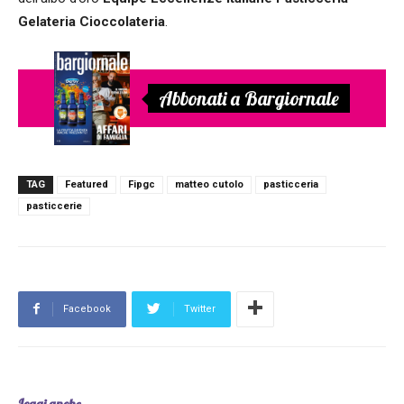
Gelateria Cioccolateria
.
Abbonati a Bargiornale
TAG
Featured
Fipgc
matteo cutolo
pasticceria
pasticcerie
Facebook
Twitter