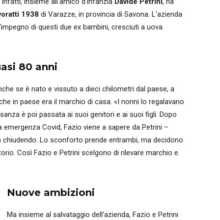
 Infatti, insieme all'amico d'infanzia
Davide Petrini
, ha
voratti 1938
di Varazze, in provincia di Savona. L'azienda
ll'impegno di questi due ex bambini, cresciuti a uova
uasi 80 anni
nche se è nato e vissuto a dieci chilometri dal paese, a
che in paese era il marchio di casa. «I nonni lo regalavano
usanza è poi passata ai suoi genitori e ai suoi figli. Dopo
ena emergenza Covid, Fazio viene a sapere da Petrini –
sta chiudendo. Lo sconforto prende entrambi, ma decidono
itorio. Così Fazio e Petrini scelgono di rilevare marchio e
Nuove ambizioni
Ma insieme al salvataggio dell'azienda, Fazio e Petrini