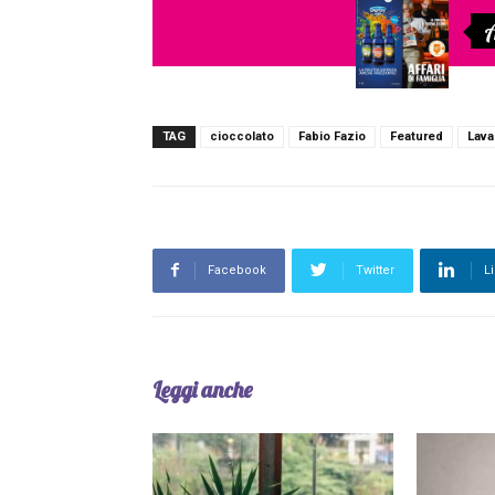
A
TAG
cioccolato
Fabio Fazio
Featured
Lava
Facebook
Twitter
L
Leggi anche