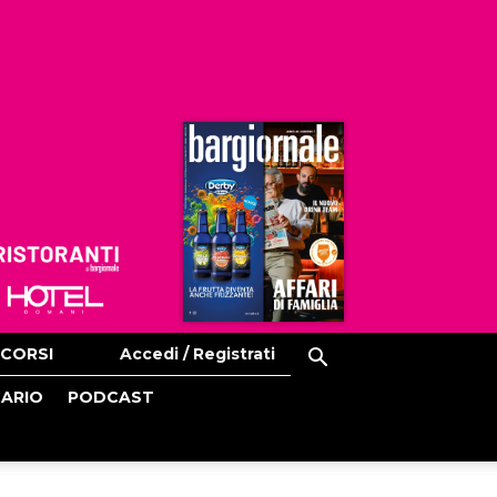
Ristoranti
Hoteldomani
CORSI
Accedi / Registrati
CARIO
PODCAST