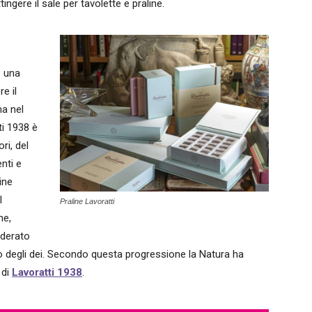
tingere il sale per tavolette e praline.
e una
e il
ma nel
ti 1938 è
ri, del
nti e
line
l
Praline Lavoratti
ne,
iderato
o degli dei. Secondo questa progressione la Natura ha
 di
Lavoratti 1938
.