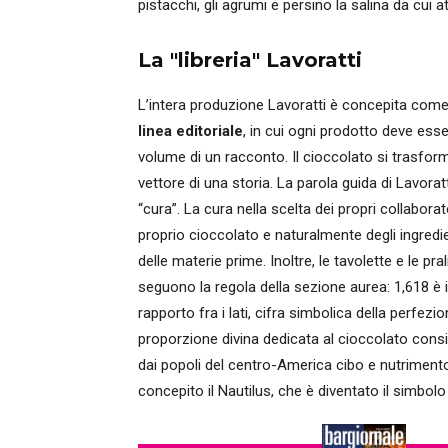
pistacchi, gli agrumi e persino la salina da cui at
La "libreria" Lavoratti
L’intera produzione Lavoratti è concepita com
linea editoriale
, in cui ogni prodotto deve esser
volume di un racconto. Il cioccolato si trasfor
vettore di una storia. La parola guida di Lavorat
“cura”. La cura nella scelta dei propri collaborato
proprio cioccolato e naturalmente degli ingredie
delle materie prime. Inoltre, le tavolette e le pra
seguono la regola della sezione aurea: 1,618 è i
rapporto fra i lati, cifra simbolica della perfezio
proporzione divina dedicata al cioccolato cons
dai popoli del centro-America cibo e nutriment
concepito il Nautilus, che è diventato il simbolo