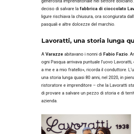
generosità imprenditoriale nel settore dolciario.
deciso di salvare la
fabbrica di cioccolato La
ligure rischiava la chiusura, ora scongiurata da
pasquali e altre dolcezze del marchio.
Lavoratti, una storia lunga q
A
Varazze
abitavano i nonni di
Fabio Fazio
. A
ogni Pasqua arrivava puntuale l’uovo Lavoratti, 
a me e a mio fratello», ricorda il conduttore. L'
una storia lunga quasi 80 anni, nel 2020, in pi
ristoratore e imprenditore – che la Lavoratti 
di provare a salvare un pezzo di storia e di terr
azienda.