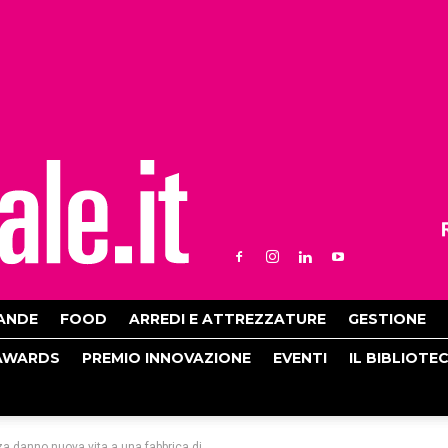
ANDE
FOOD
ARREDI E ATTREZZATURE
GESTIONE
AWARDS
PREMIO INNOVAZIONE
EVENTI
IL BIBLIOTE
 danno nuova vita a una fabbrica di...