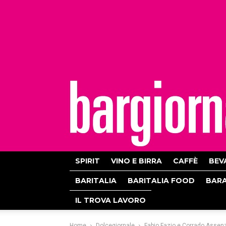
bargiornale
SPIRIT
VINO E BIRRA
CAFFÈ
BEV
BARITALIA
BARITALIA FOOD
BAR
IL TROVA LAVORO
Home
Dolcegiornale
Fabio Fazio e Corrado Assenza