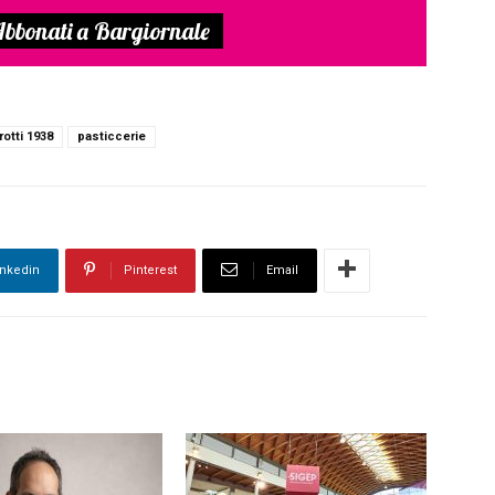
bbonati a Bargiornale
rotti 1938
pasticcerie
inkedin
Pinterest
Email