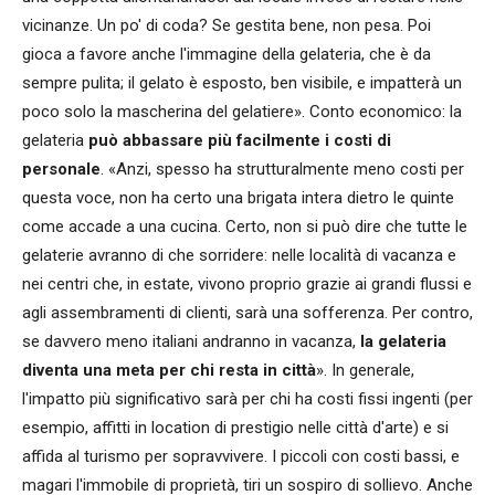
vicinanze. Un po' di coda? Se gestita bene, non pesa. Poi
gioca a favore anche l'immagine della gelateria, che è da
sempre pulita; il gelato è esposto, ben visibile, e impatterà un
poco solo la mascherina del gelatiere». Conto economico: la
gelateria
può abbassare più facilmente i costi di
personale
. «Anzi, spesso ha strutturalmente meno costi per
questa voce, non ha certo una brigata intera dietro le quinte
come accade a una cucina. Certo, non si può dire che tutte le
gelaterie avranno di che sorridere: nelle località di vacanza e
nei centri che, in estate, vivono proprio grazie ai grandi flussi e
agli assembramenti di clienti, sarà una sofferenza. Per contro,
se davvero meno italiani andranno in vacanza,
la gelateria
diventa una meta per chi resta in città
». In generale,
l'impatto più significativo sarà per chi ha costi fissi ingenti (per
esempio, affitti in location di prestigio nelle città d'arte) e si
affida al turismo per sopravvivere. I piccoli con costi bassi, e
magari l'immobile di proprietà, tiri un sospiro di sollievo. Anche