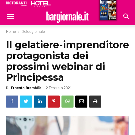
Ristoranti
Hoteldomani
Home
Dolcegiornale
Il gelatiere-imprenditore
protagonista dei
prossimi webinar di
Principessa
Di
Ernesto Brambilla
-
2 Febbraio 2021