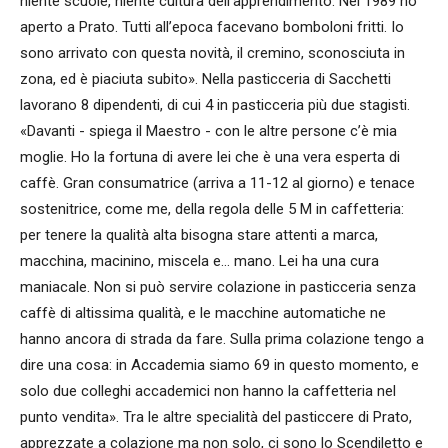
niente scuole, niente cultura dell’apprendimento. Nel 1989 ho
aperto a Prato. Tutti all’epoca facevano bomboloni fritti. Io
sono arrivato con questa novità, il cremino, sconosciuta in
zona, ed è piaciuta subito». Nella pasticceria di Sacchetti
lavorano 8 dipendenti, di cui 4 in pasticceria più due stagisti.
«Davanti - spiega il Maestro - con le altre persone c’è mia
moglie. Ho la fortuna di avere lei che è una vera esperta di
caffè. Gran consumatrice (arriva a 11-12 al giorno) e tenace
sostenitrice, come me, della regola delle 5 M in caffetteria:
per tenere la qualità alta bisogna stare attenti a marca,
macchina, macinino, miscela e… mano. Lei ha una cura
maniacale. Non si può servire colazione in pasticceria senza
caffè di altissima qualità, e le macchine automatiche ne
hanno ancora di strada da fare. Sulla prima colazione tengo a
dire una cosa: in Accademia siamo 69 in questo momento, e
solo due colleghi accademici non hanno la caffetteria nel
punto vendita». Tra le altre specialità del pasticcere di Prato,
apprezzate a colazione ma non solo, ci sono lo Scendiletto e