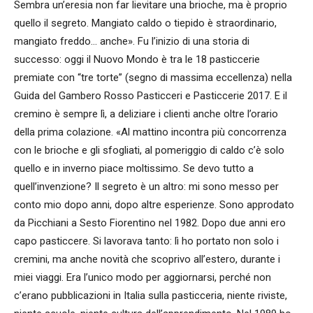
Sembra un’eresia non far lievitare una brioche, ma è proprio
quello il segreto. Mangiato caldo o tiepido è straordinario,
mangiato freddo… anche». Fu l’inizio di una storia di
successo: oggi il Nuovo Mondo è tra le 18 pasticcerie
premiate con “tre torte” (segno di massima eccellenza) nella
Guida del Gambero Rosso Pasticceri e Pasticcerie 2017. E il
cremino è sempre lì, a deliziare i clienti anche oltre l’orario
della prima colazione. «Al mattino incontra più concorrenza
con le brioche e gli sfogliati, al pomeriggio di caldo c’è solo
quello e in inverno piace moltissimo. Se devo tutto a
quell’invenzione? Il segreto è un altro: mi sono messo per
conto mio dopo anni, dopo altre esperienze. Sono approdato
da Picchiani a Sesto Fiorentino nel 1982. Dopo due anni ero
capo pasticcere. Si lavorava tanto: lì ho portato non solo i
cremini, ma anche novità che scoprivo all’estero, durante i
miei viaggi. Era l’unico modo per aggiornarsi, perché non
c’erano pubblicazioni in Italia sulla pasticceria, niente riviste,