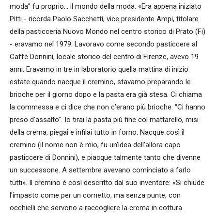
moda” fu proprio… il mondo della moda. «Era appena iniziato
Pitti - ricorda Paolo Sacchetti, vice presidente Ampi, titolare
della pasticceria Nuovo Mondo nel centro storico di Prato (Fi)
- eravamo nel 1979. Lavoravo come secondo pasticcere al
Caffè Donnini, locale storico del centro di Firenze, avevo 19
anni. Eravamo in tre in laboratorio quella mattina di inizio
estate quando nacque il cremino, stavamo preparando le
brioche per il giorno dopo e la pasta era già stesa. Ci chiama
la commessa e ci dice che non c’erano più brioche. “Ci hanno
preso d’assalto”. Io tirai la pasta più fine col mattarello, misi
della crema, piegai e infilai tutto in forno. Nacque così il
cremino (il nome non è mio, fu un’idea dell'allora capo
pasticcere di Donnini), e piacque talmente tanto che divenne
un successone. A settembre avevano cominciato a farlo
tutti». Il cremino è così descritto dal suo inventore: «Si chiude
l'impasto come per un cornetto, ma senza punte, con
occhielli che servono a raccogliere la crema in cottura.