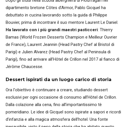
Dopo gli studi nella scuola alberghiera di Ploufragan nel
dipartimento bretone Côtes d’Armor, Pablo Gicquel ha
debuttato in cucina lavorando sotto la guida di Philippe
Bouvier, prima di incontrare il suo mentore Laurent Le Daniel.
Ha lavorato con i più grandi maestri pasticceri
: Thierry
Bamas (World Frozen Desserts Champion e Meilleur Ouvrier
de France), Laurent Jeannin (Head Pastry Chef al Bristol di
Parigi) e Julien Alvarez (Head Pastry Chef al Peninsula di
Parigi), fino ad arrivare all’Hôtel de Crillon nel 2017 al fianco di
Jérôme Chaucesse.
Dessert ispirati da un luogo carico di storia
Ora l'obiettivo è continuare a creare, studiando dessert
esclusivi per ogni occasione di consumo all’Hôtel de Crillon.
Dalla colazione alla cena, fino all’importantissimo tè
pomeridiano. Le idee di Gicquel sono ispirate a sapori e ricordi
d’infanzia e alla magica atmosfera dell’hotel. Una fonte
inesauribile, visto il peso della storia che ha abitato questo