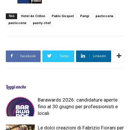
TAG
Hotel de Crillon
Pablo Gicquel
Parigi
pasticceria
pasticcerie
pastry chef
Facebook
Twitter
Linkedin
Leggi anche
Barawards 2026: candidature aperte
fino al 30 giugno per professionisti e
locali
Le dolci creazioni di Fabrizio Fiorani per