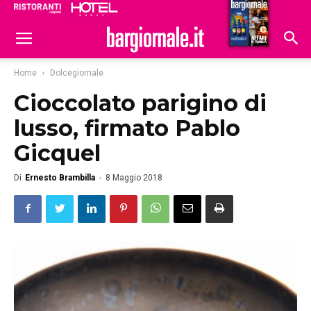
Ristoranti
Hoteldomani
Home
Dolcegiornale
Cioccolato parigino di
lusso, firmato Pablo
Gicquel
Di
Ernesto Brambilla
-
8 Maggio 2018