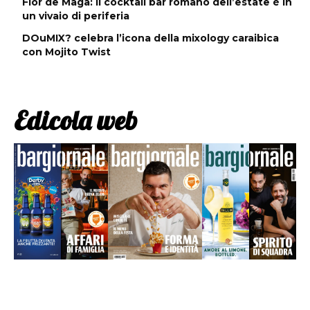
Flor de Maga: il cocktail bar romano dell’estate è in
un vivaio di periferia
DOuMIX? celebra l’icona della mixology caraibica
con Mojito Twist
Edicola web