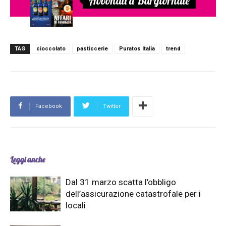
Abbonati a Bargiornale
TAG
cioccolato
pasticcerie
Puratos Italia
trend
Facebook
Twitter
Leggi anche
Dal 31 marzo scatta l’obbligo
dell’assicurazione catastrofale per i
locali