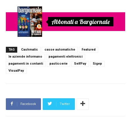
Abbonati a Bargiornale
TAG
Cashmatic
casse automatiche
Featured
le aziende informano
pagamenti elettronici
pagamenti in contanti
pasticcerie
SelfPay
Sigep
VisualPay
Facebook
Twitter