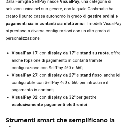
Dalla Famiglia SelfPay nasce
VisualPay
, una categoria di
soluzioni unica nel suo genere, con la quale Cashmatic ha
creato il punto cassa autonomo in grado di
gestire ordini e
pagamenti sia in contanti sia elettronici
. I modelli VisualPay
si prestano a diverse configurazioni con un alto grado di
personalizzazione:
VisualPay 17
: con
display da 17"
e
stand su ruote
, offre
anche l’opzione di pagamento in contanti tramite
configurazione con SelfPay 460 o 660;
VisualPay 27
: con
display da 27"
e
stand fisso
, anche lei
configurabile con SelfPay 460 o 660 per introdurre il
pagamento in contanti;
VisualPay 32
: con
display da 32"
per gestire
esclusivamente pagamenti elettronici
.
Strumenti smart che semplificano la