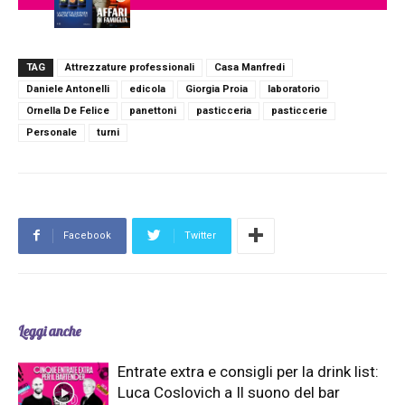
TAG
Attrezzature professionali
Casa Manfredi
Daniele Antonelli
edicola
Giorgia Proia
laboratorio
Ornella De Felice
panettoni
pasticceria
pasticcerie
Personale
turni
Facebook
Twitter
Leggi anche
Entrate extra e consigli per la drink list:
Luca Coslovich a Il suono del bar