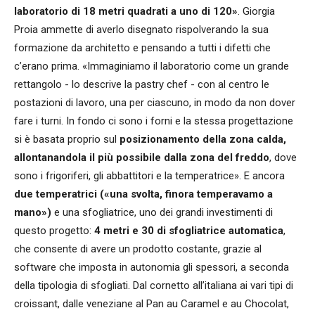
laboratorio di 18 metri quadrati a uno di 120»
. Giorgia
Proia ammette di averlo disegnato rispolverando la sua
formazione da architetto e pensando a tutti i difetti che
c’erano prima. «Immaginiamo il laboratorio come un grande
rettangolo - lo descrive la pastry chef - con al centro le
postazioni di lavoro, una per ciascuno, in modo da non dover
fare i turni. In fondo ci sono i forni e la stessa progettazione
si è basata proprio sul
posizionamento della zona calda,
allontanandola il più possibile dalla zona del freddo
, dove
sono i frigoriferi, gli abbattitori e la temperatrice». E ancora
due temperatrici («una svolta, finora temperavamo a
mano»)
e una sfogliatrice, uno dei grandi investimenti di
questo progetto:
4 metri e 30 di sfogliatrice automatica
,
che consente di avere un prodotto costante, grazie al
software che imposta in autonomia gli spessori, a seconda
della tipologia di sfogliati. Dal cornetto all’italiana ai vari tipi di
croissant, dalle veneziane al Pan au Caramel e au Chocolat,