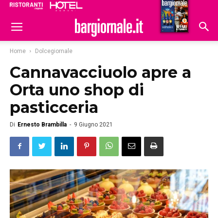
Ristoranti
Hoteldomani
Home
Dolcegiornale
Cannavacciuolo apre a
Orta uno shop di
pasticceria
Di
Ernesto Brambilla
-
9 Giugno 2021