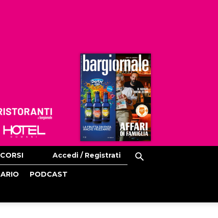
Ristoranti
Hoteldomani
CORSI
Accedi / Registrati
CARIO
PODCAST