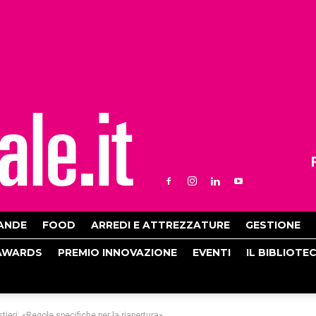
ANDE
FOOD
ARREDI E ATTREZZATURE
GESTIONE
AWARDS
PREMIO INNOVAZIONE
EVENTI
IL BIBLIOTE
tieri: «Regole specifiche per la riapertura»