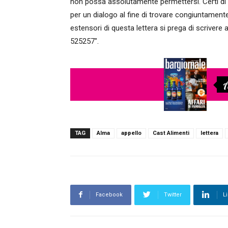
non possa assolutamente permettersi. Certi di t
per un dialogo al fine di trovare congiuntamente
estensori di questa lettera si prega di scriver
525257".
A
TAG
Alma
appello
Cast Alimenti
lettera
Facebook
Twitter
L