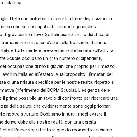
a didattica.
i effetti che potrebbero avere le ultime disposizioni in
stico che se così applicate, in modo generalista,
̀ di gravissimo rilievo. Sottolineiamo che la didattica di
tramandano i mestieri d’arte della tradizione italiana,
aly, è fortemente e prevalentemente basata sull’attività
ostre Scuole occupano un gran numero di dipendenti,
 dell’occupazione di molti giovani che proprio per il mezzo
avori in Italia ed all’estero. A tal proposito i firmatari del
ta di una misura specifica per le nostre realtà, rispetto a
rmativa (riferimento del DCPM Scuola). L’esigenza delle
re il prima possibile un tavolo di confronto per ricercare una
rezza della salute che evidentemente sono oggi prioritari,
e nostre strutture. Dobbiamo in tutti i modi evitare il
he deriverebbe alle nostre realtà, con una perdita
tà che il Paese soprattutto in questo momento crediamo