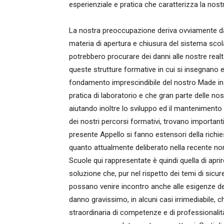
esperienziale e pratica che caratterizza la nostr
La nostra preoccupazione deriva ovviamente dagl
materia di apertura e chiusura del sistema scola
potrebbero procurare dei danni alle nostre realta
queste strutture formative in cui si insegnano e 
fondamento imprescindibile del nostro Made in It
pratica di laboratorio e che gran parte delle n
aiutando inoltre lo sviluppo ed il mantenimento
dei nostri percorsi formativi, trovano importanti l
presente Appello si fanno estensori della richies
quanto attualmente deliberato nella recente no
Scuole qui rappresentate è quindi quella di apri
soluzione che, pur nel rispetto dei temi di sicu
possano venire incontro anche alle esigenze dell
danno gravissimo, in alcuni casi irrimediabile, c
straordinaria di competenze e di professionali