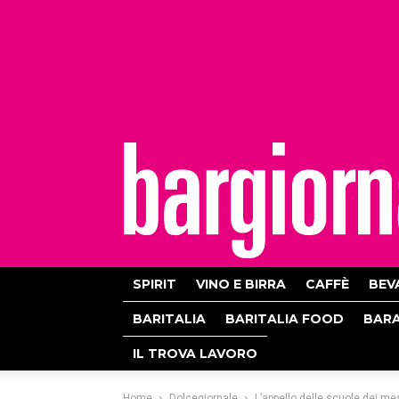
bargiornale
SPIRIT
VINO E BIRRA
CAFFÈ
BEV
BARITALIA
BARITALIA FOOD
BAR
IL TROVA LAVORO
Home
Dolcegiornale
L’appello delle scuole dei mes