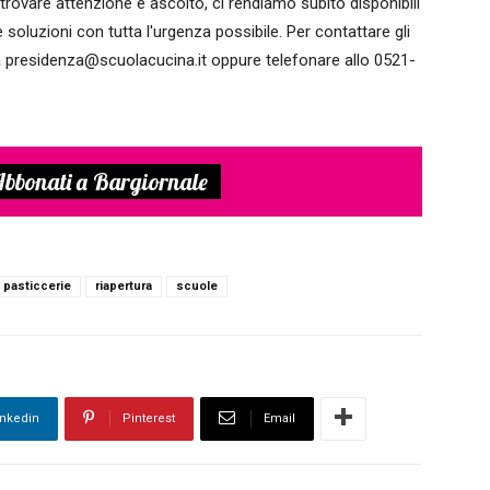
rovare attenzione e ascolto, ci rendiamo subito disponibili
 soluzioni con tutta l'urgenza possibile. Per contattare gli
e a presidenza@scuolacucina.it oppure telefonare allo 0521-
bbonati a Bargiornale
pasticcerie
riapertura
scuole
inkedin
Pinterest
Email