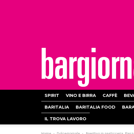
bargiornale
SPIRIT
VINO E BIRRA
CAFFÈ
BEV
BARITALIA
BARITALIA FOOD
BAR
IL TROVA LAVORO
Home
Dolcegiornale
Aperitivo in pasticceria, Pan