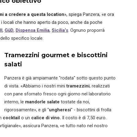
ico obiettivo
imi a credere a questa location
», spiega Panzera, «e ora
i locali che hanno aperto da poco, anche da poche
ll
,
GūD
,
Dispensa Emilia
,
Sicilia’s
. Ognuno proporrà
dello specifico locale.
Tramezzini gourmet e biscottini
salati
Panzera è già ampiamante "rodata" sotto questo punto
di vista. «Abbiamo i nostri
mini
tramezzini
, realizzati
con pane sfornato fresco ogni giorno nel laboratorio
interno, le
mandorle salate
tostate da noi,
rigorosamente», e gli "
ungheresi
" - biscottini di frolla
un
cocktail
o un
calice di vino.
Il costo è di 7,50 euro.
artigianale», assicura Panzera, «e tutto nato nel nostro