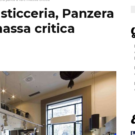
asticceria, Panzera
assa critica
G