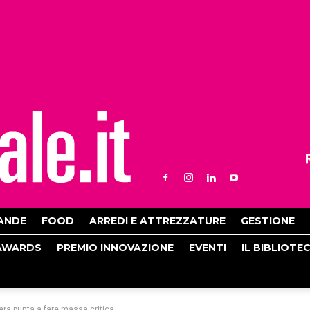
ANDE
FOOD
ARREDI E ATTREZZATURE
GESTIONE
AWARDS
PREMIO INNOVAZIONE
EVENTI
IL BIBLIOTE
zera punta a fare massa critica