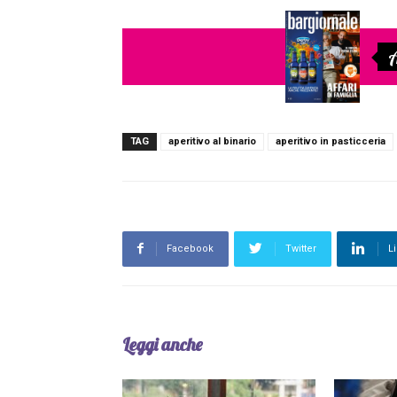
A
TAG
aperitivo al binario
aperitivo in pasticceria
Facebook
Twitter
L
Leggi anche