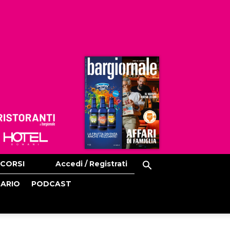
Ristoranti
Hoteldomani
CORSI
Accedi / Registrati
CARIO
PODCAST