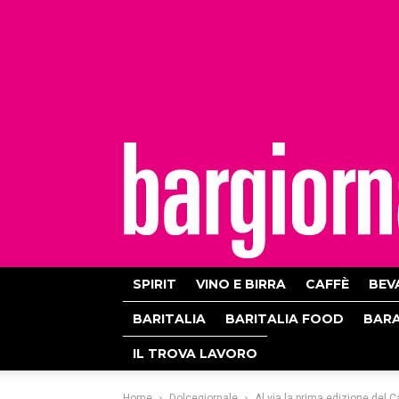
bargiornale
SPIRIT
VINO E BIRRA
CAFFÈ
BEV
BARITALIA
BARITALIA FOOD
BAR
IL TROVA LAVORO
Home
Dolcegiornale
Al via la prima edizione del