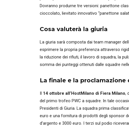
Dovranno produrne tre versioni: panettone class
cioccolato, lievitato innovativo “panettone salat
Cosa valuterà la giuria
La giuria sarà composta dai team manager delle 
esprimere la propria preferenza attraverso rigidi 
la riduzione dei rifiuti, il lavoro di squadra, la p
somma dei punteggi ottenuti dalle squadre nelle
La finale e la proclamazione 
Il
14 ottobre all’HostMilano di Fiera Milano
, 
del primo trofeo PWC a squadre. In tale occasi
Presidenti di Giuria. La squadra prima classific
euro e una fornitura di prodotti degli sponsor
d’argento e 3000 euro. I terzi sul podio ricever