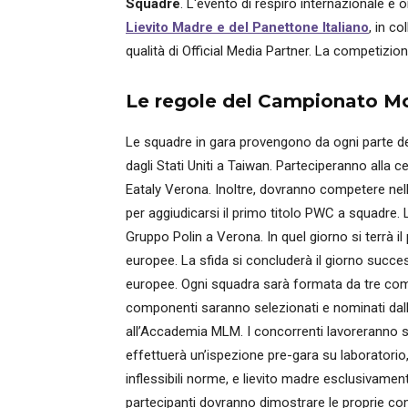
Squadre
. L'evento di respiro internazionale è
Lievito Madre e del Panettone Italiano
, in c
qualità di Official Media Partner. La competizion
Le regole del Campionato Mo
Le squadre in gara provengono da ogni parte del 
dagli Stati Uniti a Taiwan. Parteciperanno alla 
Eataly Verona. Inoltre, dovranno competere nell
per aggiudicarsi il primo titolo PWC a squadre. L
Gruppo Polin a Verona. In quel giorno si terrà i
europee. La sfida si concluderà il giorno succe
europee. Ogni squadra sarà formata da tre compon
componenti saranno selezionati e nominati dall
all’Accademia MLM. I concorrenti lavoreranno sot
effettuerà un’ispezione pre-gara su laboratorio,
inflessibili norme, e lievito madre esclusivame
partecipanti dovranno dimostrare le proprie co