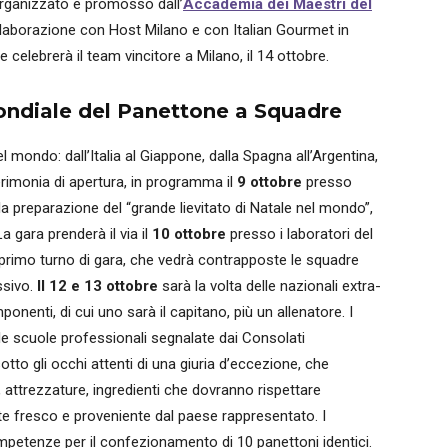
 organizzato e promosso dall’
Accademia dei Maestri del
ollaborazione con Host Milano e con Italian Gourmet in
e celebrerà il team vincitore a Milano, il 14 ottobre.
ndiale del Panettone a Squadre
mondo: dall’Italia al Giappone, dalla Spagna all’Argentina,
cerimonia di apertura, in programma il
9 ottobre
presso
a preparazione del “grande lievitato di Natale nel mondo”,
a gara prenderà il via il
10 ottobre
presso i laboratori del
l primo turno di gara, che vedrà contrapposte le squadre
ssivo.
Il 12 e 13 ottobre
sarà la volta delle nazionali extra-
enti, di cui uno sarà il capitano, più un allenatore. I
e scuole professionali segnalate dai Consolati
to gli occhi attenti di una giuria d’eccezione, che
 attrezzature, ingredienti che dovranno rispettare
nte fresco e proveniente dal paese rappresentato. I
mpetenze per il confezionamento di 10 panettoni identici.