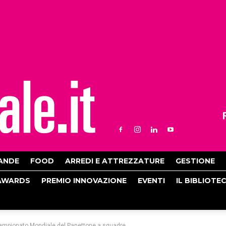
ANDE
FOOD
ARREDI E ATTREZZATURE
GESTIONE
AWARDS
PREMIO INNOVAZIONE
EVENTI
IL BIBLIOTE
 Campionato Mondiale del Panettone a squadre