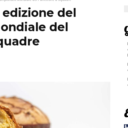
 edizione del
ondiale del
G
quadre