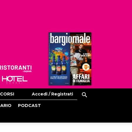
Ristoranti
Hoteldomani
CORSI
Accedi / Registrati
CARIO
PODCAST