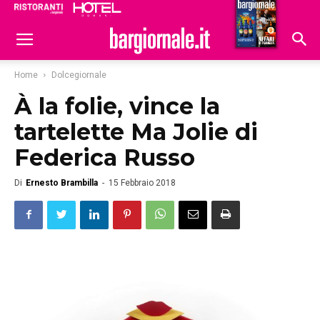
Ristoranti
Hoteldomani
Home
Dolcegiornale
À la folie, vince la
tartelette Ma Jolie di
Federica Russo
Di
Ernesto Brambilla
-
15 Febbraio 2018