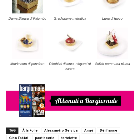
Dama Bianca di Palumbo
Gradazione metodica
Luna di fuoco
Movimento di pensiero
Ricchi si diventa, eleganti si
Solido come una piuma
nasce
Abbonati a Bargiornale
TAG
À la Folie
Alessandro Servida
Ampi
Délifrance
Gino Fabbri
pasticcerie
tartelette