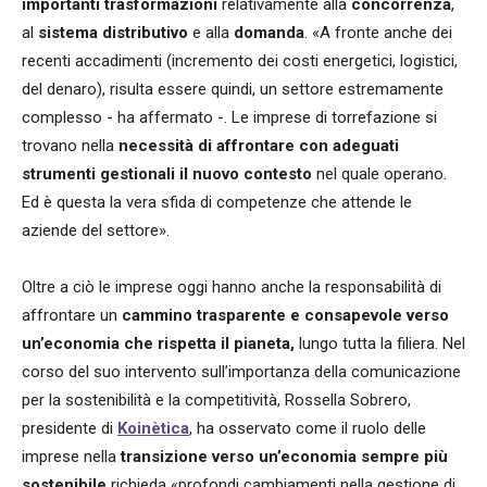
importanti trasformazioni
relativamente alla
concorrenza
,
al
sistema distributivo
e alla
domanda
. «A fronte anche dei
recenti accadimenti (incremento dei costi energetici, logistici,
del denaro), risulta essere quindi, un settore estremamente
complesso - ha affermato -. Le imprese di torrefazione si
trovano nella
necessità di affrontare con adeguati
strumenti gestionali il nuovo contesto
nel quale operano.
Ed è questa la vera sfida di competenze che attende le
aziende del settore».
Oltre a ciò le imprese oggi hanno anche la responsabilità di
affrontare un
cammino trasparente e consapevole verso
un’economia che rispetta il pianeta,
lungo tutta la filiera. Nel
corso del suo intervento sull’importanza della comunicazione
per la sostenibilità e la competitività, Rossella Sobrero,
presidente di
Koinètica
, ha osservato come il ruolo delle
imprese nella
transizione verso un’economia sempre più
sostenibile
richieda «profondi cambiamenti nella gestione di