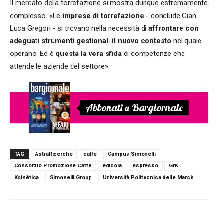
Il mercato della torrefazione si mostra dunque estremamente
complesso. «Le
imprese di torrefazione
- conclude Gian
Luca Gregori - si trovano nella necessità di
affrontare con
adeguati strumenti gestionali il nuovo contesto
nel quale
operano. Ed è
questa la vera sfida
di competenze che
attende le aziende del settore».
Abbonati a Bargiornale
TAG
AstraRicerche
caffè
Campus Simonelli
Consorzio Promozione Caffè
edicola
espresso
GfK
Koinètica
Simonelli Group
Università Politecnica delle March