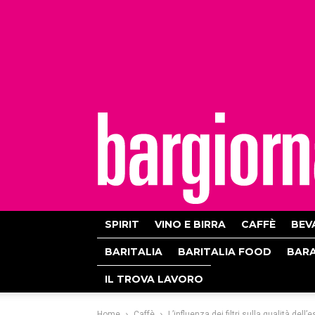
bargiornale
SPIRIT
VINO E BIRRA
CAFFÈ
BEV
BARITALIA
BARITALIA FOOD
BAR
IL TROVA LAVORO
Home
Caffè
L’influenza dei filtri sulla qualità dell