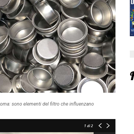
goma: sono elementi del filtro che influenzano
1
di 2