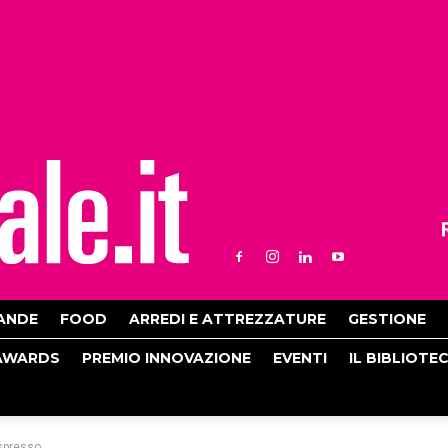
ANDE
FOOD
ARREDI E ATTREZZATURE
GESTIONE
AWARDS
PREMIO INNOVAZIONE
EVENTI
IL BIBLIOTE
’espresso