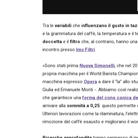
Tra le
variabili
che i
nfluenzano il gusto in ta
e la grammatura del caffè, la temperatura e il t
doccetta
e il
filtro
che, al contrario, hanno un
incontro presso
Ims Filtri
.
«Sono stati prima
Nuova Simonelli
, che nel 20
propria macchina per il World Barista Champion
macchina espresso
Opera
a dare il “la” allo s
Giulia ed Emanuele Monti -. Abbiamo così reali
che garantisce una
forma del cono conica dei
arrivare alla
sommità a 0,25
: questo permette d
Ulteriori lavorazioni come la rilaminatura, l’elet
rimozione del caffè esausto e migliorano il wor
Ricerche approfondite
hanno permesso di indi