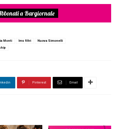
bbonati a Bargiornale
ia Monti
Ims filtri
Nuova Simonelli
ship
inkedin
Pinterest
Email