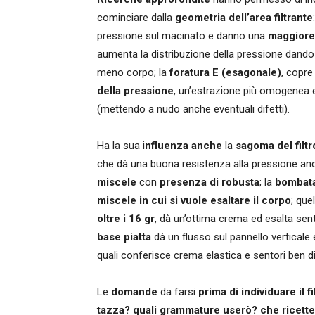
cominciare dalla
geometria dell’area filtrante
pressione sul macinato e danno una
maggiore
aumenta la distribuzione della pressione dando
meno corpo; la
foratura E (esagonale)
, copre
della pressione
, un’estrazione più omogenea e 
(mettendo a nudo anche eventuali difetti).
Ha la sua i
nfluenza anche
la
sagoma del filtr
che dà una buona resistenza alla pressione a
miscele
con
presenza di robusta
; la
bombat
miscele in cui si vuole esaltare il corpo
; que
oltre i 16 gr
, dà un’ottima crema ed esalta sent
base piatta
dà un flusso sul pannello verticale 
quali conferisce crema elastica e sentori ben dis
Le
domande
da farsi
prima di individuare il fi
tazza? quali grammature userò? che ricette