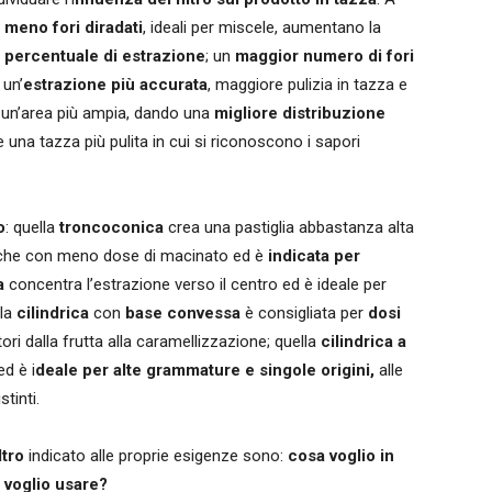
:
meno fori diradati
, ideali per miscele, aumentano la
 percentuale di estrazione
; un
maggior numero di fori
 un’
estrazione più accurata
, maggiore pulizia in tazza e
 un’area più ampia, dando una
migliore distribuzione
una tazza più pulita in cui si riconoscono i sapori
o
: quella
troncoconica
crea una pastiglia abbastanza alta
nche con meno dose di macinato ed è
indicata per
a
concentra l’estrazione verso il centro ed è ideale per
lla
cilindrica
con
base convessa
è consigliata per
dosi
ori dalla frutta alla caramellizzazione; quella
cilindrica a
ed è i
deale per alte grammature e singole origini,
alle
tinti.
ltro
indicato alle proprie esigenze sono:
cosa voglio in
 voglio usare?