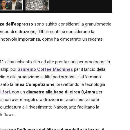
zza dell’espresso
sono subito considerati la granulometria
empo di estrazione, difficilmente si considerano la
a notevole importanza, come ha dimostrato un recente
11 ci ha richiesto filtri ad alte prestazioni per omologare la
ship, poi
Sanremo Coffee Machines
per il lancio della
tudio e alla produzione di filtri performanti – affermano
zzato la
linea Competizione
, brevettando la tecnologia
 fori
, con un
diametro alla base di circa 0,4mm
per
i non avere angoli o ostruzioni in fase di estrazione.
trolucidatura e il rivestimento Nanoquartz facilitano la
k flow».
viduare l’i
nfluenza del filtro sul prodotto in tazza
. A