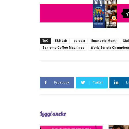
A
TAG
E&B Lab
edicola
Emanuele Monti
Giul
Sanremo Coffee Machines
World Barista Champion
Facebook
Twitter
L
Leggi anche