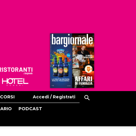
Ristoranti
Hoteldomani
CORSI
Accedi / Registrati
CARIO
PODCAST