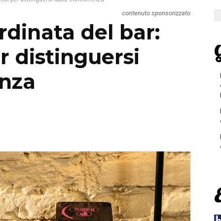
contenuto sponsorizzato
dinata del bar:
G
r distinguersi
enza