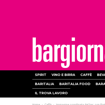
bargiornale
SPIRIT
VINO E BIRRA
CAFFÈ
BEV
BARITALIA
BARITALIA FOOD
BAR
IL TROVA LAVORO
Home
Caffè
Immagine coordinata del bar: con Port