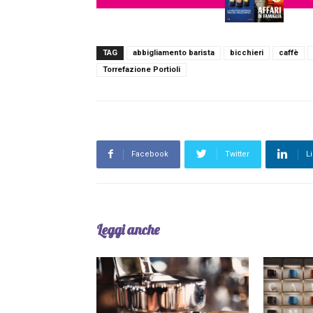
TAG
abbigliamento barista
bicchieri
caffè
Torrefazione Portioli
Facebook
Twitter
L
Leggi anche