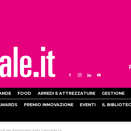
ANDE
FOOD
ARREDI E ATTREZZATURE
GESTIONE
AWARDS
PREMIO INNOVAZIONE
EVENTI
IL BIBLIOTE
ioli per distinguersi dalla concorrenza