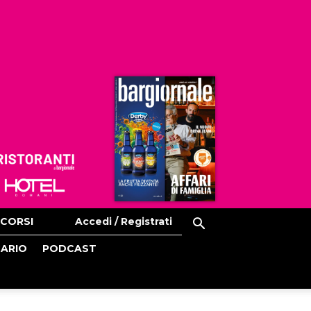
Ristoranti
Hoteldomani
CORSI
Accedi / Registrati
CARIO
PODCAST