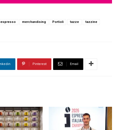
espresso
merchandising
Portioli
tazze
tazzine
inkedin
Pinterest
Email