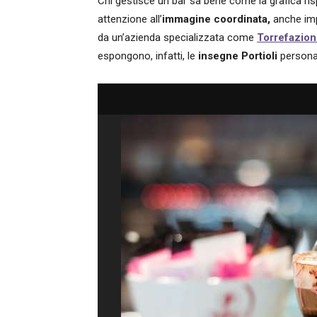
Chi gestisce un bar sa bene come la grafica ri
attenzione all’
immagine coordinata
,
anche im
da un’azienda specializzata come
Torrefazione
espongono, infatti, le
insegne Portioli
personal