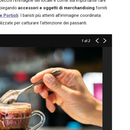
specchi l’immagine del locale e come sia importante fare
piegando
accessori e oggetti di merchandising
forniti
 Portioli
. I baristi più attenti all’immagine coordinata
izzate per catturare l’attenzione dei passanti.
1
di 2