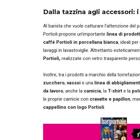
Dalla tazzina agli accessori: 
Al barista che vuole catturare l’attenzione del p
Portioli propone un’importante
linea di prodot
caffè Portioli in porcellana bianca
, ideali per
lavaggi in lavastoviglie. Altrettanto esteticame
Portioli,
realizzate con vetro trasparente person
Inoltre, tra i prodotti a marchio della torrefa
zucchero
,
vassoi
e una
linea di abbigliamen
da lavoro
, anche la
camicia
, la
T-shirt
e la
pol
le proprie camicie con
cravatte e papillon
, men
cappellino con logo Portioli
.
A