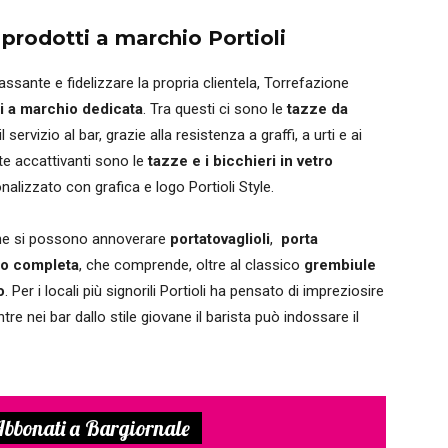
i prodotti a marchio Portioli
assante e fidelizzare la propria clientela, Torrefazione
ti a marchio dedicata
. Tra questi ci sono le
tazze da
 il servizio al bar, grazie alla resistenza a graffi, a urti e ai
nte accattivanti sono le
tazze e i bicchieri in vetro
alizzato con grafica e logo Portioli Style.
zione si possono annoverare
portatovaglioli
,
porta
to completa
, che comprende, oltre al classico
grembiule
o
. Per i locali più signorili Portioli ha pensato di impreziosire
tre nei bar dallo stile giovane il barista può indossare il
bbonati a Bargiornale