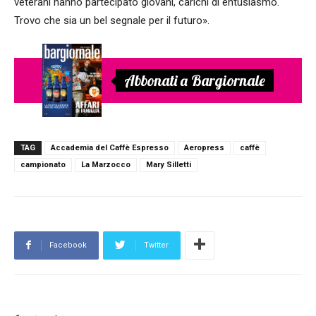
veterani hanno partecipato giovani, carichi di entusiasmo.
Trovo che sia un bel segnale per il futuro».
Abbonati a Bargiornale
TAG
Accademia del Caffè Espresso
Aeropress
caffè
campionato
La Marzocco
Mary Silletti
Facebook
Twitter