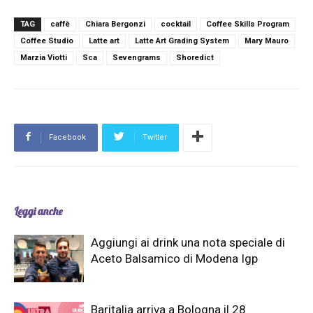
TAG
caffè
Chiara Bergonzi
cocktail
Coffee Skills Program
Coffee Studio
Latte art
Latte Art Grading System
Mary Mauro
Marzia Viotti
Sca
Sevengrams
Shoredict
Facebook
Twitter
Leggi anche
Aggiungi ai drink una nota speciale di
Aceto Balsamico di Modena Igp
Baritalia arriva a Bologna il 28