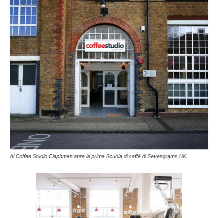
Al Coffee Studio Claphman apre la prima Scuola di caffè di Sevengrams UK.