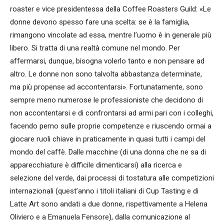
roaster e vice presidentessa della Coffee Roasters Guild: «Le
donne devono spesso fare una scelta: se è la famiglia,
rimangono vincolate ad essa, mentre l’uomo è in generale più
libero. Si tratta di una realtà comune nel mondo. Per
affermarsi, dunque, bisogna volerlo tanto e non pensare ad
altro. Le donne non sono talvolta abbastanza determinate,
ma più propense ad accontentarsi». Fortunatamente, sono
sempre meno numerose le professioniste che decidono di
non accontentarsi e di confrontarsi ad armi pari con i colleghi,
facendo perno sulle proprie competenze e riuscendo ormai a
giocare ruoli chiave in praticamente in quasi tutti i campi del
mondo del caffè. Dalle macchine (di una donna che ne sa di
apparecchiature è difficile dimenticarsi) alla ricerca e
selezione del verde, dai processi di tostatura alle competizioni
internazionali (quest’anno i titoli italiani di Cup Tasting e di
Latte Art sono andati a due donne, rispettivamente a Helena
Oliviero e a Emanuela Fensore), dalla comunicazione al