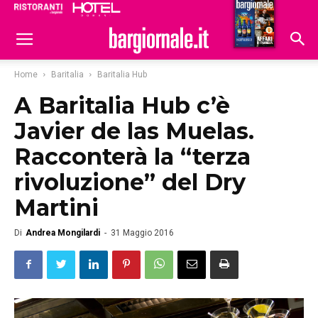
Ristoranti
Hoteldomani
Home
Baritalia
Baritalia Hub
A Baritalia Hub c’è
Javier de las Muelas.
Racconterà la “terza
rivoluzione” del Dry
Martini
Di
Andrea Mongilardi
-
31 Maggio 2016