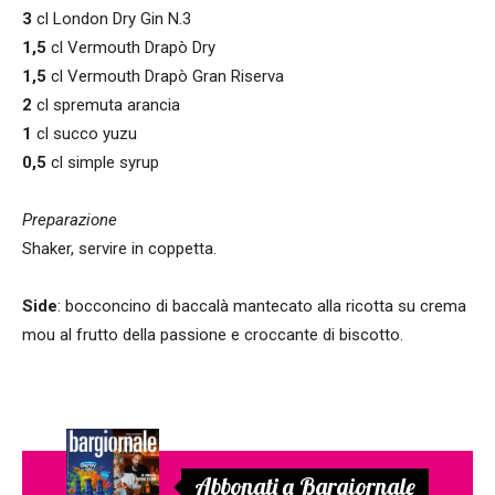
3
cl London Dry Gin N.3
1,5
cl Vermouth Drapò Dry
1,5
cl Vermouth Drapò Gran Riserva
2
cl spremuta arancia
1
cl succo yuzu
0,5
cl simple syrup
Preparazione
Shaker, servire in coppetta.
Side
: bocconcino di baccalà mantecato alla ricotta su crema
mou al frutto della passione e croccante di biscotto.
Abbonati a Bargiornale