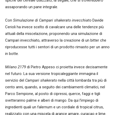
tipiche del cereale utilizzato, la segale, che si troverebbero
assaporando un pane integrale.
Con
Simulazione di Campari shakerato invecchiato
Davide
Cerioli ha invece scelto di cavalcare una delle tendenze più
attuali della miscelazione, proponendo una simulazione di
Campari invecchiato, attraverso la creazione di un bitter che
riproducesse tutti i sentori di un prodotto rimasto per un anno
in botte.
Milano 2179
di Pietro Appeso ci proietta invece decisamente
nel futuro. La sua versione tropicaleggiante immagina il
servizio del
Campari shakerato
nella città lombarda tra più di
cento anni, quando, a seguito dei cambiamenti climatici, nel
Parco Sempione, al posto di cipressi, querce, faggi e tigli
svetteranno palme e alberi di mango. Da qui l’impiego di
ingredienti quali un falernum e un cordiale di tropical citrus,
realizzato con una miscela di arance amare, curaçao e lime.