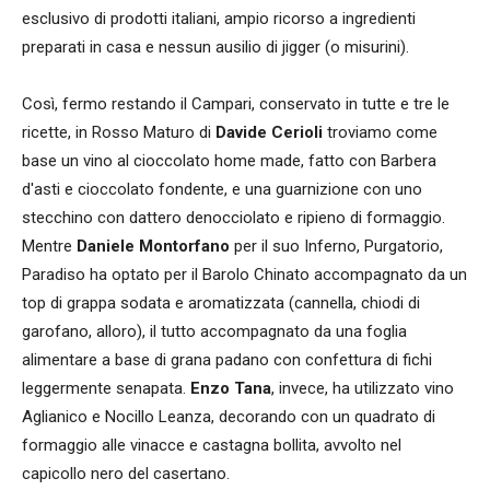
esclusivo di prodotti italiani, ampio ricorso a ingredienti
preparati in casa e nessun ausilio di jigger (o misurini).
Così, fermo restando il Campari, conservato in tutte e tre le
ricette, in Rosso Maturo di
Davide Cerioli
troviamo come
base un vino al cioccolato home made, fatto con Barbera
d'asti e cioccolato fondente, e una guarnizione con uno
stecchino con dattero denocciolato e ripieno di formaggio.
Mentre
Daniele Montorfano
per il suo Inferno, Purgatorio,
Paradiso ha optato per il Barolo Chinato accompagnato da un
top di grappa sodata e aromatizzata (cannella, chiodi di
garofano, alloro), il tutto accompagnato da una foglia
alimentare a base di grana padano con confettura di fichi
leggermente senapata.
Enzo Tana
, invece, ha utilizzato vino
Aglianico e Nocillo Leanza, decorando con un quadrato di
formaggio alle vinacce e castagna bollita, avvolto nel
capicollo nero del casertano.