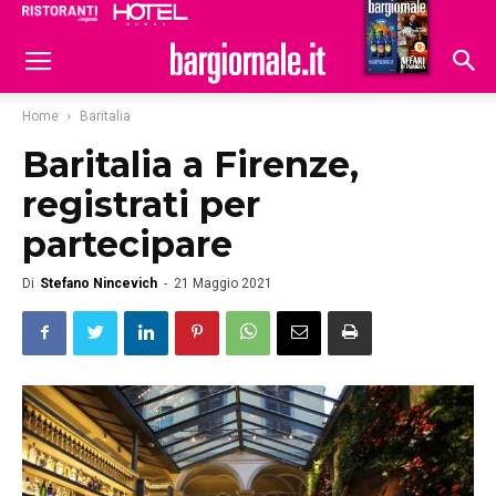
Ristoranti
Hoteldomani
Home
Baritalia
Baritalia a Firenze,
registrati per
partecipare
Di
Stefano Nincevich
-
21 Maggio 2021