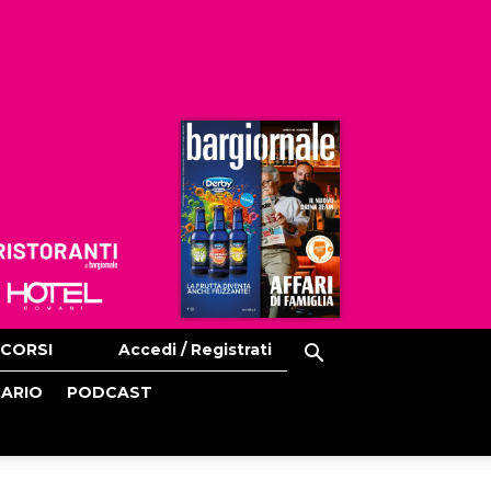
Ristoranti
Hoteldomani
CORSI
Accedi / Registrati
CARIO
PODCAST