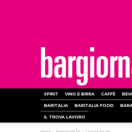
bargiornale
SPIRIT
VINO E BIRRA
CAFFÈ
BEV
BARITALIA
BARITALIA FOOD
BAR
IL TROVA LAVORO
Home
Bargiornale.TV
La voce dei gin