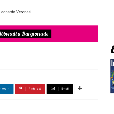
di Leonardo Veronesi
bbonati a Bargiornale
inkedin
Pinterest
Email