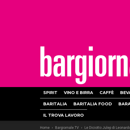
bargiornale
SPIRIT
VINO E BIRRA
CAFFÈ
BEV
BARITALIA
BARITALIA FOOD
BAR
IL TROVA LAVORO
Home
Bargiornale.TV
Le Diciotto Julep di Leonard