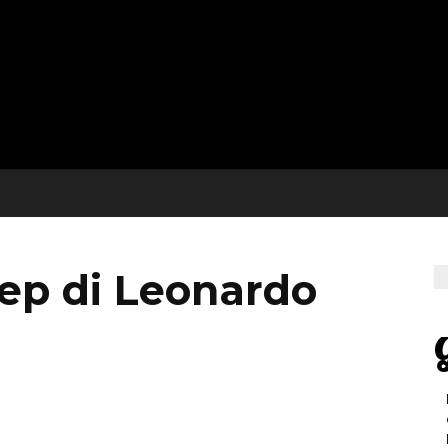
lep di Leonardo
G