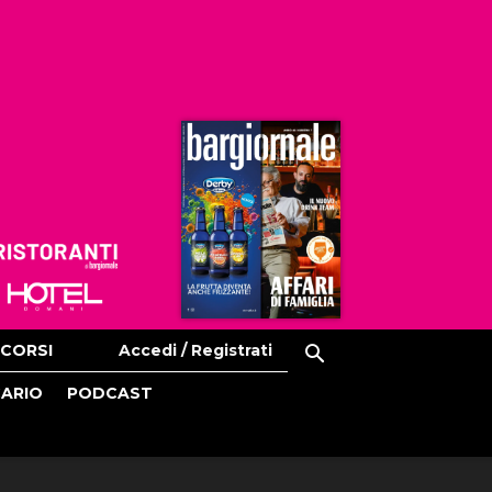
Ristoranti
Hoteldomani
CORSI
Accedi / Registrati
CARIO
PODCAST