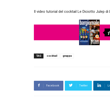
Il video tutorial del cocktail Le Diciotto Julep 
A
TAG
cocktail
grappa
Facebook
Twitter
L