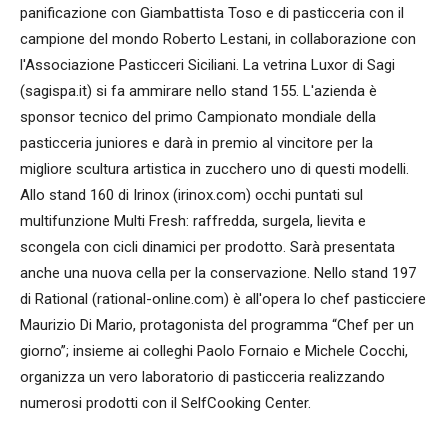
panificazione con Giambattista Toso e di pasticceria con il
campione del mondo Roberto Lestani, in collaborazione con
l'Associazione Pasticceri Siciliani. La vetrina Luxor di Sagi
(sagispa.it) si fa ammirare nello stand 155. L'azienda è
sponsor tecnico del primo Campionato mondiale della
pasticceria juniores e darà in premio al vincitore per la
migliore scultura artistica in zucchero uno di questi modelli.
Allo stand 160 di Irinox (irinox.com) occhi puntati sul
multifunzione Multi Fresh: raffredda, surgela, lievita e
scongela con cicli dinamici per prodotto. Sarà presentata
anche una nuova cella per la conservazione. Nello stand 197
di Rational (rational-online.com) è all'opera lo chef pasticciere
Maurizio Di Mario, protagonista del programma “Chef per un
giorno”; insieme ai colleghi Paolo Fornaio e Michele Cocchi,
organizza un vero laboratorio di pasticceria realizzando
numerosi prodotti con il SelfCooking Center.