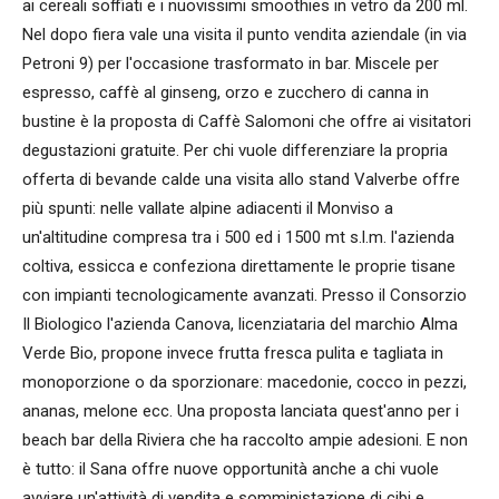
ai cereali soffiati e i nuovissimi smoothies in vetro da 200 ml.
Nel dopo fiera vale una visita il punto vendita aziendale (in via
Petroni 9) per l'occasione trasformato in bar. Miscele per
espresso, caffè al ginseng, orzo e zucchero di canna in
bustine è la proposta di Caffè Salomoni che offre ai visitatori
degustazioni gratuite. Per chi vuole differenziare la propria
offerta di bevande calde una visita allo stand Valverbe offre
più spunti: nelle vallate alpine adiacenti il Monviso a
un'altitudine compresa tra i 500 ed i 1500 mt s.l.m. l'azienda
coltiva, essicca e confeziona direttamente le proprie tisane
con impianti tecnologicamente avanzati. Presso il Consorzio
Il Biologico l'azienda Canova, licenziataria del marchio Alma
Verde Bio, propone invece frutta fresca pulita e tagliata in
monoporzione o da sporzionare: macedonie, cocco in pezzi,
ananas, melone ecc. Una proposta lanciata quest'anno per i
beach bar della Riviera che ha raccolto ampie adesioni. E non
è tutto: il Sana offre nuove opportunità anche a chi vuole
avviare un'attività di vendita e somministazione di cibi e