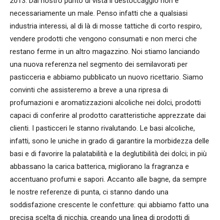
2013. Dal nostro punto di vista il destoccaggio non è
necessariamente un male. Penso infatti che a qualsiasi
industria interessi, al di là di mosse tattiche di corto respiro,
vendere prodotti che vengono consumati e non merci che
restano ferme in un altro magazzino. Noi stiamo lanciando
una nuova referenza nel segmento dei semilavorati per
pasticceria e abbiamo pubblicato un nuovo ricettario. Siamo
convinti che assisteremo a breve a una ripresa di
profumazioni e aromatizzazioni alcoliche nei dolci, prodotti
capaci di conferire al prodotto caratteristiche apprezzate dai
clienti. I pasticceri le stanno rivalutando. Le basi alcoliche,
infatti, sono le uniche in grado di garantire la morbidezza delle
basi e di favorire la palatabilità e la deglutibilità dei dolci; in più
abbassano la carica batterica, migliorano la fragranza e
accentuano profumi e sapori. Accanto alle bagne, da sempre
le nostre referenze di punta, ci stanno dando una
soddisfazione crescente le confetture: qui abbiamo fatto una
precisa scelta di nicchia, creando una linea di prodotti di