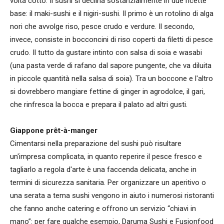
volta cotto. Il sushi si declina sostanzialmente in due ricette
base: il maki-sushi e il nigiri-sushi. Il primo è un rotolino di alga
nori che avvolge riso, pesce crudo e verdure. Il secondo,
invece, consiste in bocconcini di riso coperti da filetti di pesce
crudo. Il tutto da gustare intinto con salsa di soia e wasabi
(una pasta verde di rafano dal sapore pungente, che va diluita
in piccole quantità nella salsa di soia). Tra un boccone e l'altro
si dovrebbero mangiare fettine di ginger in agrodolce, il gari,
che rinfresca la bocca e prepara il palato ad altri gusti.
Giappone prêt-à-manger
Cimentarsi nella preparazione del sushi può risultare
un'impresa complicata, in quanto reperire il pesce fresco e
tagliarlo a regola d'arte è una faccenda delicata, anche in
termini di sicurezza sanitaria. Per organizzare un aperitivo o
una serata a tema sushi vengono in aiuto i numerosi ristoranti
che fanno anche catering e offrono un servizio “chiavi in
mano”: per fare qualche esempio, Daruma Sushi e Fusionfood