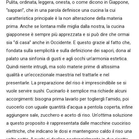
Pulita, ordinata, leggera, onesta, o come dicono in Giappone,
“sappari”, che in una parola definisce una cucina la cui
caratteristica principale è la non alterazione della materia
prima. Anche se lontana mille miglia dalla nostra, la cucina
giapponese è sempre più apprezzata e si può dire che ormai
sia “di casa” anche in Occidente. E questo grazie al fatto che,
fondata sulla semplicità e sulla definizione dei sapori, dona al
palato una sinfonia di gusti e agli occhi un'armonia estetica.
Quindi niente intrugli, ma solo materie prime di altissima
qualità e un'eccezionale maestria nel trattarle e nel
presentarle. La preparazione del riso è imprescindibile se si
vuole servire sushi. Cucinarlo è semplice ma richiede alcuni
accorgimenti: bisogna prima lavarlo per togliergli l'amido, poi
cuocerlo con uguale quantità d'acqua a pentola coperta, infine
aggiungere sale, zucchero e aceto di riso. Un'ottima soluzione
a questo proposito è rappresentata dalle macchine cuociriso
elettriche, che indicano le dosi e mantengono caldo il riso una