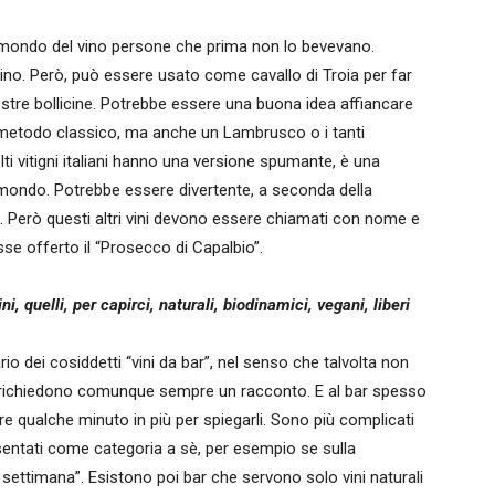
l mondo del vino persone che prima non lo bevevano.
o. Però, può essere usato come cavallo di Troia per far
ostre bollicine. Potrebbe essere una buona idea affiancare
n metodo classico, ma anche un Lambrusco o i tanti
i vitigni italiani hanno una versione spumante, è una
 mondo. Potrebbe essere divertente, a seconda della
rca. Però questi altri vini devono essere chiamati con nome e
se offerto il “Prosecco di Capalbio”.
ni, quelli, per capirci, naturali, biodinamici, vegani, liberi
rario dei cosiddetti “vini da bar”, nel senso che talvolta non
e richiedono comunque sempre un racconto. E al bar spesso
ere qualche minuto in più per spiegarli. Sono più complicati
entati come categoria a sè, per esempio se sulla
a settimana”. Esistono poi bar che servono solo vini naturali