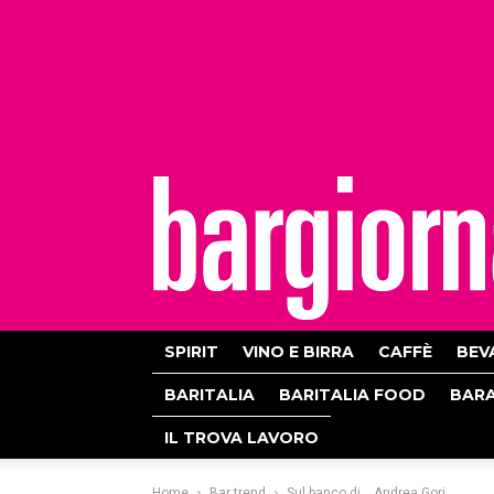
bargiornale
SPIRIT
VINO E BIRRA
CAFFÈ
BEV
BARITALIA
BARITALIA FOOD
BAR
IL TROVA LAVORO
Home
Bar trend
Sul banco di… Andrea Gori