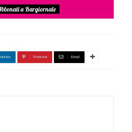
bbonati a Bargiornale
inkedin
Pinterest
Email