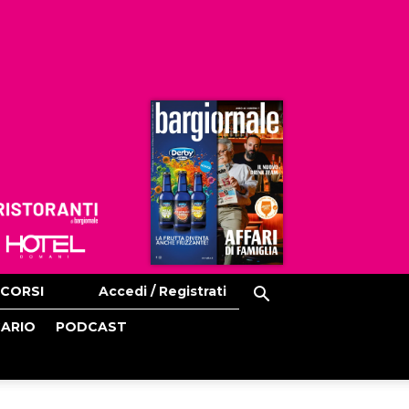
Ristoranti
Hoteldomani
CORSI
Accedi / Registrati
CARIO
PODCAST