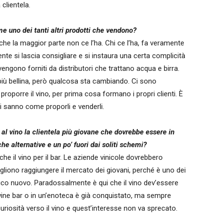
clientela.
ome uno dei tanti altri prodotti che vendono?
 che la maggior parte non ce l’ha. Chi ce l’ha, fa veramente
ente si lascia consigliare e si instaura una certa complicità
vengono forniti da distributori che trattano acqua e birra.
a più bellina, però qualcosa sta cambiando. Ci sono
proporre il vino, per prima cosa formano i propri clienti. È
 si sanno come proporli e venderli.
e al vino la clientela più giovane che dovrebbe essere in
che alternative e un po’ fuori dai soliti schemi?
 che il vino per il bar. Le aziende vinicole dovrebbero
vogliono raggiungere il mercato dei giovani, perché è uno dei
ico nuovo. Paradossalmente è qui che il vino dev’essere
ine bar o in un’enoteca è già conquistato, ma sempre
riosità verso il vino e quest’interesse non va sprecato.