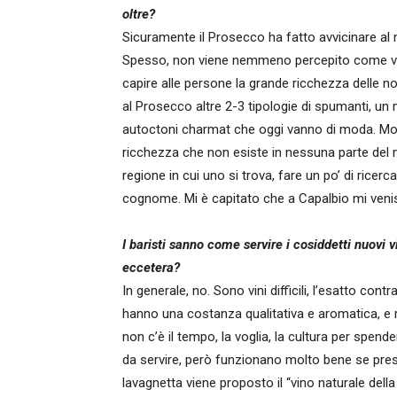
oltre?
Sicuramente il Prosecco ha fatto avvicinare a
Spesso, non viene nemmeno percepito come vin
capire alle persone la grande ricchezza delle n
al Prosecco altre 2-3 tipologie di spumanti, u
autoctoni charmat che oggi vanno di moda. Molt
ricchezza che non esiste in nessuna parte del
regione in cui uno si trova, fare un po’ di rice
cognome. Mi è capitato che a Capalbio mi venis
I baristi sanno come servire i cosiddetti nuovi vi
eccetera?
In generale, no. Sono vini difficili, l’esatto cont
hanno una costanza qualitativa e aromatica, 
non c’è il tempo, la voglia, la cultura per spend
da servire, però funzionano molto bene se pres
lavagnetta viene proposto il “vino naturale dell