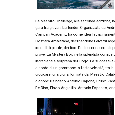
La Maestro Challenge, alla seconda edizione, ne 
gara tra giovani bartender. Organizzata da And
Campari Academy, ha come idea l'avvicinamento 
Costiera Amalfitana, declinandone i diversi aspet
incredibili piante, dei fiori. Dodici i concorrenti,
prove. La Mystery Box, nella splendida cornice di
ingredienti a sorpresa del luogo. La suggestiva 
a bordo di un gommone, a forte velocità, tra le o
giudicare, una giuria formata dal Maestro Calabr
d'onore: il sindaco Antonio Capone, Bruno Vanzan
De Riso, Flavio Angiolillo, Antonio Esposito, vin