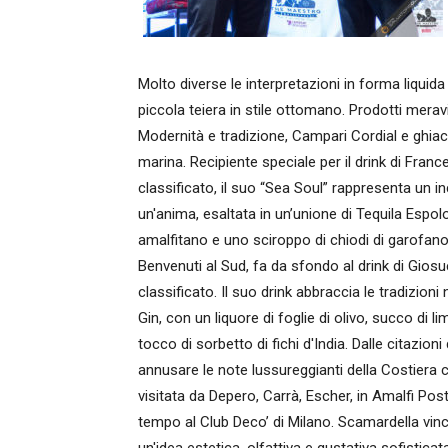
Molto diverse le interpretazioni in forma liquida 
piccola teiera in stile ottomano. Prodotti mera
Modernità e tradizione, Campari Cordial e ghiac
marina. Recipiente speciale per il drink di Fr
classificato, il suo “Sea Soul” rappresenta un in
un'anima, esaltata in un’unione di Tequila Espol
amalfitano e uno sciroppo di chiodi di garofano
Benvenuti al Sud, fa da sfondo al drink di Gio
classificato. Il suo drink abbraccia le tradizion
Gin, con un liquore di foglie di olivo, succo di
tocco di sorbetto di fichi d'India. Dalle citazion
annusare le note lussureggianti della Costiera c
visitata da Depero, Carrà, Escher, in Amalfi P
tempo al Club Deco’ di Milano. Scamardella vinc