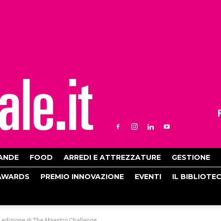
ANDE
FOOD
ARREDI E ATTREZZATURE
GESTIONE
AWARDS
PREMIO INNOVAZIONE
EVENTI
IL BIBLIOTE
a edizione di The Maestro Challenge