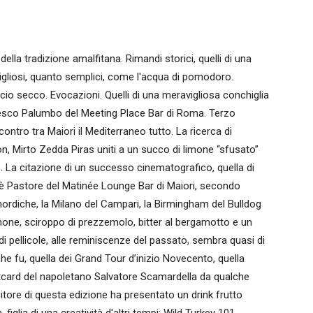
della tradizione amalfitana. Rimandi storici, quelli di una
vigliosi, quanto semplici, come l'acqua di pomodoro.
cio secco. Evocazioni. Quelli di una meravigliosa conchiglia
ancesco Palumbo del Meeting Place Bar di Roma. Terzo
contro tra Maiori il Mediterraneo tutto. La ricerca di
on, Mirto Zedda Piras uniti a un succo di limone “sfusato”
. La citazione di un successo cinematografico, quella di
suè Pastore del Matinée Lounge Bar di Maiori, secondo
i nordiche, la Milano del Campari, la Birmingham del Bulldog
 limone, sciroppo di prezzemolo, bitter al bergamotto e un
i di pellicole, alle reminiscenze del passato, sembra quasi di
he fu, quella dei Grand Tour d’inizio Novecento, quella
ostcard del napoletano Salvatore Scamardella da qualche
itore di questa edizione ha presentato un drink frutto