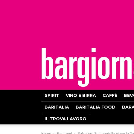
bargiornale
SPIRIT
VINO E BIRRA
CAFFÈ
BEV
BARITALIA
BARITALIA FOOD
BAR
IL TROVA LAVORO
Home
Bar trend
Salvatore Scamardella vince la 2