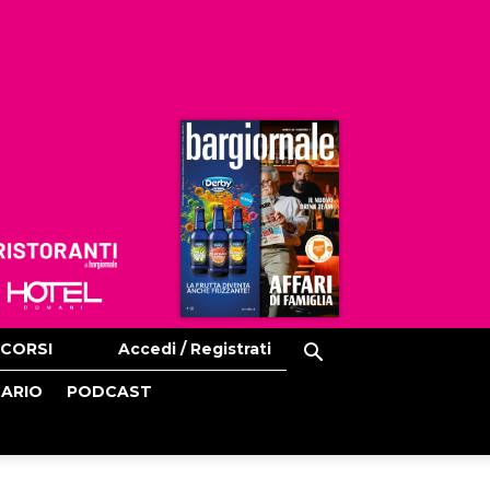
Ristoranti
Hoteldomani
CORSI
Accedi / Registrati
CARIO
PODCAST