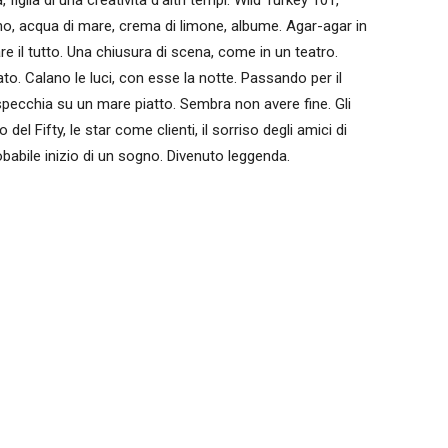
 figlia di una creatività d'altri tempi: Wild Turkey 101,
no, acqua di mare, crema di limone, albume. Agar-agar in
e il tutto. Una chiusura di scena, come in un teatro.
ato. Calano le luci, con esse la notte. Passando per il
 specchia su un mare piatto. Sembra non avere fine. Gli
 del Fifty, le star come clienti, il sorriso degli amici di
babile inizio di un sogno. Divenuto leggenda.