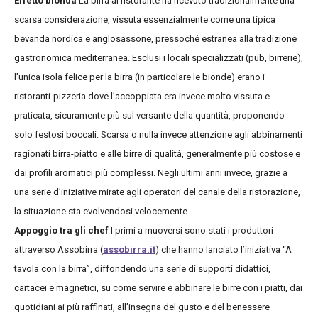
Effetto bionda
La birra al ristorante ha ricevuto tradizionalmente una
scarsa considerazione, vissuta essenzialmente come una tipica
bevanda nordica e anglosassone, pressoché estranea alla tradizione
gastronomica mediterranea. Esclusi i locali specializzati (pub, birrerie),
l’unica isola felice per la birra (in particolare le bionde) erano i
ristoranti-pizzeria dove l’accoppiata era invece molto vissuta e
praticata, sicuramente più sul versante della quantità, proponendo
solo festosi boccali. Scarsa o nulla invece attenzione agli abbinamenti
ragionati birra-piatto e alle birre di qualità, generalmente più costose e
dai profili aromatici più complessi. Negli ultimi anni invece, grazie a
una serie d’iniziative mirate agli operatori del canale della ristorazione,
la situazione sta evolvendosi velocemente.
Appoggio tra gli chef
I primi a muoversi sono stati i produttori
attraverso Assobirra (
assobirra.it
) che hanno lanciato l’iniziativa “A
tavola con la birra”, diffondendo una serie di supporti didattici,
cartacei e magnetici, su come servire e abbinare le birre con i piatti, dai
quotidiani ai più raffinati, all’insegna del gusto e del benessere