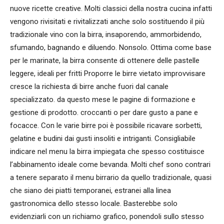
nuove ricette creative. Molti classici della nostra cucina infatti
vengono rivisitati e rivitalizzati anche solo sostituendo il più
tradizionale vino con la birra, insaporendo, ammorbidendo,
sfumando, bagnando e diluendo. Nonsolo. Ottima come base
per le marinate, la birra consente di ottenere delle pastelle
leggere, ideali per fritti Proporre le birre vietato improvvisare
cresce la richiesta di birre anche fuori dal canale
specializzato. da questo mese le pagine di formazione e
gestione di prodotto. croccanti o per dare gusto a pane e
focacce. Con le varie birre poi è possibile ricavare sorbetti,
gelatine e budini dai gusti insoliti e intriganti. Consigliabile
indicare nel menu la birra impiegata che spesso costituisce
l’abbinamento ideale come bevanda. Molti chef sono contrari
a tenere separato il menu birrario da quello tradizionale, quasi
che siano dei piatti temporanei, estranei alla linea
gastronomica dello stesso locale. Basterebbe solo
evidenziarli con un richiamo grafico, ponendoli sullo stesso