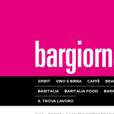
bargiornale
SPIRIT
VINO E BIRRA
CAFFÈ
BEV
BARITALIA
BARITALIA FOOD
BAR
IL TROVA LAVORO
Home
Bar trend
Il mago del Guggenheim firma la 