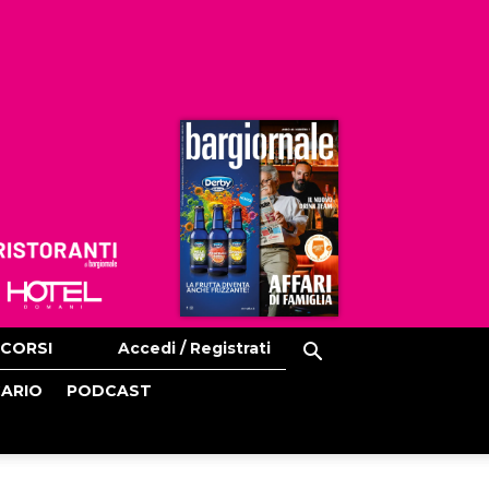
Ristoranti
Hoteldomani
CORSI
Accedi / Registrati
CARIO
PODCAST