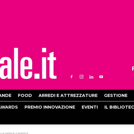
ANDE
FOOD
ARREDI E ATTREZZATURE
GESTIONE
AWARDS
PREMIO INNOVAZIONE
EVENTI
IL BIBLIOTE
sua prima cantina