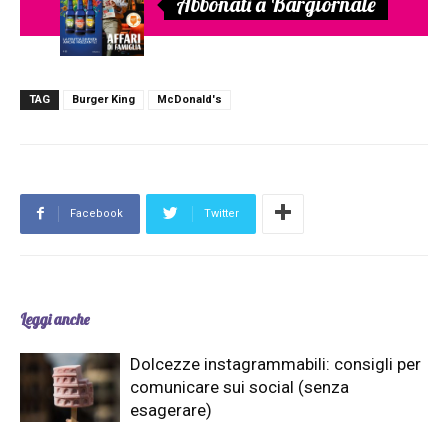
Abbonati a Bargiornale
TAG
Burger King
McDonald's
Facebook
Twitter
Leggi anche
Dolcezze instagrammabili: consigli per
comunicare sui social (senza
esagerare)