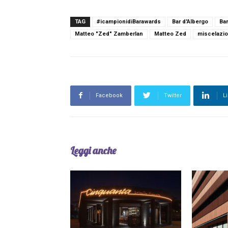
TAG
#icampionidiBarawards
Bar d'Albergo
Bar
Matteo "Zed" Zamberlan
Matteo Zed
miscelazi
Facebook
Twitter
L
Leggi anche