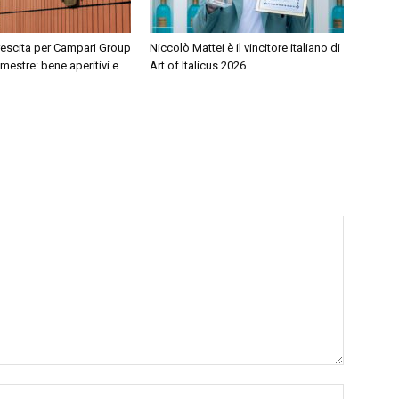
rescita per Campari Group
Niccolò Mattei è il vincitore italiano di
mestre: bene aperitivi e
Art of Italicus 2026