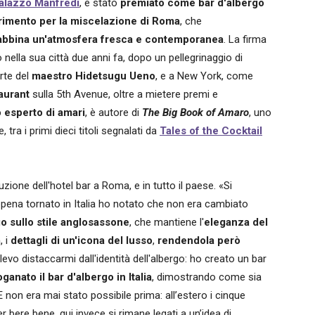
alazzo Manfredi
, è stato
premiato come bar d'albergo
erimento per la miscelazione di Roma
, che
le abbina un'atmosfera fresca e contemporanea
. La firma
o nella sua città due anni fa, dopo un pellegrinaggio di
rte del
maestro Hidetsugu Ueno
, e a New York, come
aurant
sulla 5th Avenue, oltre a mietere premi e
 esperto di amari
, è autore di
The Big Book of Amaro
, uno
, tra i primi dieci titoli segnalati da
Tales of the Cocktail
zione dell'hotel bar a Roma, e in tutto il paese. «Si
Appena tornato in Italia ho notato che non era cambiato
go sullo stile anglosassone
, che mantiene l'
eleganza del
m
, i
dettagli di un'icona del lusso
,
rendendola però
evo distaccarmi dall'identità dell'albergo: ho creato un bar
ganato il bar d'albergo in Italia
, dimostrando come sia
E non era mai stato possibile prima: all’estero i cinque
er bere bene, qui invece si rimane legati a un’idea di