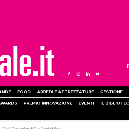
ANDE
FOOD
ARREDI E ATTREZZATURE
GESTIONE
AWARDS
PREMIO INNOVAZIONE
EVENTI
IL BIBLIOTE
eo “Zed” Zamberlan di The Court di Roma