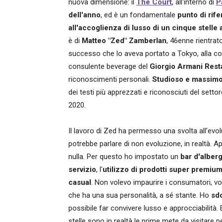
nuova dimensione: il
The Court
, all'interno di
P
dell'anno
, ed è un fondamentale
punto di rif
all'accoglienza di lusso di un cinque stel
è di
Matteo "Zed" Zamberlan
, 46enne rientrat
successo che lo aveva portato a Tokyo, alla co
consulente beverage del
Giorgio Armani Rest
riconoscimenti personali.
Studioso e massimo
dei testi più apprezzati e riconosciuti del settore
2020.
Il lavoro di Zed ha permesso una svolta all’evolu
potrebbe parlare di non evoluzione, in realtà. 
nulla. Per questo ho impostato un
bar d'alber
servizio
, l'
utilizzo di prodotti super premiu
casual
. Non volevo impaurire i consumatori, vol
che ha una sua personalità, a sé stante. Ho
sdo
possibile far convivere lusso e approcciabilità. 
stelle sono in realtà le prime mete da visitare p