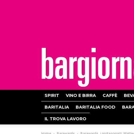
bargiornale
SPIRIT
VINO E BIRRA
CAFFÈ
BEV
BARITALIA
BARITALIA FOOD
BAR
IL TROVA LAVORO
Home
Barawards
Barawards, i protagonisti: Matt