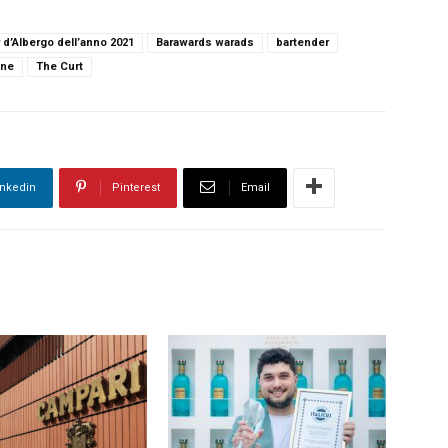
 d’Albergo dell’anno 2021
Barawards warads
bartender
one
The Curt
inkedin
Pinterest
Email