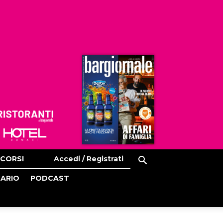
Ristoranti
Hoteldomani
CORSI
Accedi / Registrati
CARIO
PODCAST