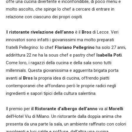
offe una cucina divertente e inconfondibile, di poco menu e
molto ascolto, che spinge lo chef a cercare di entrare in
relazione con ciascuno dei propri ospiti.
Il
ristorante rivelazione dell’anno
è il
Bros
di Lecce. Veri
innovatori sono infatti i giovanissimi ma molto preparati
fratelli Pellegrino: lo chef
Floriano Pellegrino
ha solo 27 anni,
addirittura 22 ne ha la sous chef e pastry chef
Isabella Potì
.
Come loro, i ragazzi della cucina e della sala sono tutti
millennials. Questa giovanissima e agguerrita brigata porta
avanti al
Bros
la propria idea di cucina, offrendo piatti
contemporanei che affondano però le proprie radici negli
ingredienti e sapori tipici della cultura salentina.
Il premio per
il Ristorante d’albergo dell’anno
va al
Morelli
dell’Hotel Viu di Milano. Un ristorante dalla doppia anima che
presenta da una parte la sala, un ambiente raffinato con colori
avvolgenti e luci calde e soffuse, dall’altra una cucina