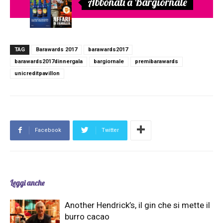
Abbonati a Bargiornale
TAG
Barawards 2017
barawards2017
barawards2017dinnergala
bargiornale
premibarawards
unicreditpavillon
Facebook
Twitter
Leggi anche
Another Hendrick’s, il gin che si mette il
burro cacao