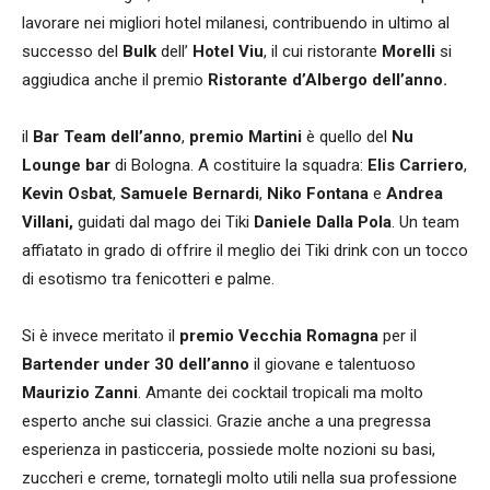
lavorare nei migliori hotel milanesi, contribuendo in ultimo al
successo del
Bulk
dell’
Hotel Viu
, il cui ristorante
Morelli
si
aggiudica anche il premio
Ristorante d’Albergo dell’anno.
il
Bar Team dell’anno
,
premio Martini
è quello del
Nu
Lounge bar
di Bologna. A costituire la squadra:
Elis Carriero
,
Kevin Osbat
,
Samuele Bernardi
,
Niko Fontana
e
Andrea
Villani,
guidati dal mago dei Tiki
Daniele Dalla Pola
. Un team
affiatato in grado di offrire il meglio dei Tiki drink con un tocco
di esotismo tra fenicotteri e palme.
Si è invece meritato il
premio Vecchia Romagna
per il
Bartender under 30 dell’anno
il giovane e talentuoso
Maurizio Zanni
. Amante dei cocktail tropicali ma molto
esperto anche sui classici. Grazie anche a una pregressa
esperienza in pasticceria, possiede molte nozioni su basi,
zuccheri e creme, tornategli molto utili nella sua professione