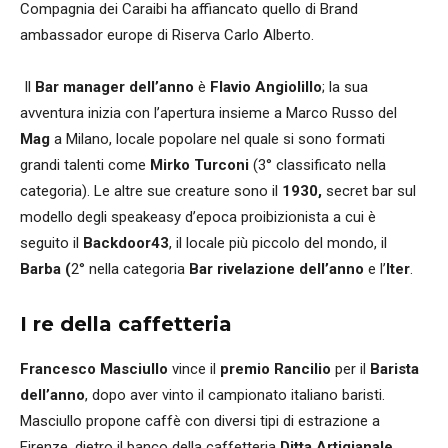
Compagnia dei Caraibi ha affiancato quello di Brand
ambassador europe di Riserva Carlo Alberto.
Il
Bar manager dell’anno
è
Flavio Angiolillo
; la sua
avventura inizia con l’apertura insieme a Marco Russo del
Mag
a Milano, locale popolare nel quale si sono formati
grandi talenti come
Mirko Turconi
(3° classificato nella
categoria). Le altre sue creature sono il
1930,
secret bar sul
modello degli speakeasy d’epoca proibizionista a cui è
seguito il
Backdoor43
, il locale più piccolo del mondo, il
Barba (
2° nella categoria
Bar rivelazione dell’anno
e l’
Iter
.
I re della caffetteria
Francesco Masciullo
vince il
premio Rancilio
per il
Barista
dell’anno
, dopo aver vinto il campionato italiano baristi.
Masciullo propone caffè con diversi tipi di estrazione a
Firenze, dietro il banco della caffetteria
Ditta Artigianale