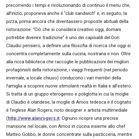
precorrendo i tempi e rivoluzionando di continuo il menu che,
all’inizio, proponeva anche il “club sandwich” e, in seguito, la
pizza, prima ancora che diventassero proposte abituali della
ristorazione. “Ciò che si considera creativo oggi, domani
potrebbe divenire tradizione” è uno dei capisaldi del Don
Claudio pensiero, a definire una filosofia di ricerca che oggi si
concentra completamente sulla cucina, nostrana e non. Oltre
alla ricca biblioteca che raccoglie le pubblicazioni dei migliori
protagonisti della ristorazione, i viaggi frequenti (nel periodo
invernale, a locale chiuso) conducono i vari membri della
famiglia a scoprire nuove stimolanti realtà in Italia e all’estero.
Si tratta di un gruppo eterogeneo e poliglotta in cui la moglie
di Claudio è olandese, la moglie di Amos tedesca e il cognato
è l’inglese Alan Rogers, noto designer e artista multimediale
(
http://www.alanrogers.it
. Ognuno ricopre una precisa
mansione nel locale, con Amos in cucina insieme allo chef
Matteo Gobbo, le donne concentrate sulla pasticceria, mentre