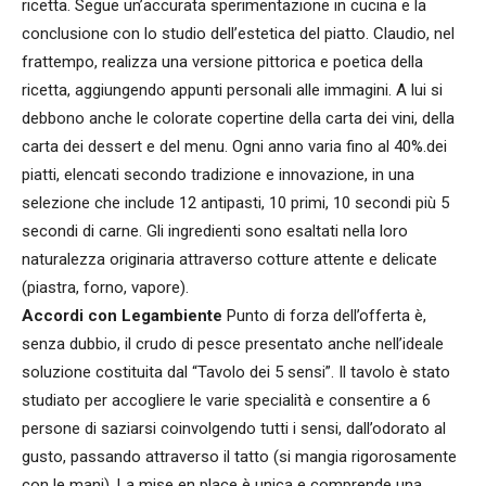
ricetta. Segue un’accurata sperimentazione in cucina e la
conclusione con lo studio dell’estetica del piatto. Claudio, nel
frattempo, realizza una versione pittorica e poetica della
ricetta, aggiungendo appunti personali alle immagini. A lui si
debbono anche le colorate copertine della carta dei vini, della
carta dei dessert e del menu. Ogni anno varia fino al 40%.dei
piatti, elencati secondo tradizione e innovazione, in una
selezione che include 12 antipasti, 10 primi, 10 secondi più 5
secondi di carne. Gli ingredienti sono esaltati nella loro
naturalezza originaria attraverso cotture attente e delicate
(piastra, forno, vapore).
Accordi con Legambiente
Punto di forza dell’offerta è,
senza dubbio, il crudo di pesce presentato anche nell’ideale
soluzione costituita dal “Tavolo dei 5 sensi”. Il tavolo è stato
studiato per accogliere le varie specialità e consentire a 6
persone di saziarsi coinvolgendo tutti i sensi, dall’odorato al
gusto, passando attraverso il tatto (si mangia rigorosamente
con le mani). La mise en place è unica e comprende una