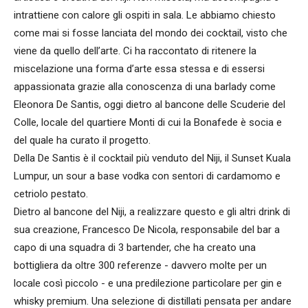
intrattiene con calore gli ospiti in sala. Le abbiamo chiesto
come mai si fosse lanciata del mondo dei cocktail, visto che
viene da quello dell’arte. Ci ha raccontato di ritenere la
miscelazione una forma d’arte essa stessa e di essersi
appassionata grazie alla conoscenza di una barlady come
Eleonora De Santis, oggi dietro al bancone delle Scuderie del
Colle, locale del quartiere Monti di cui la Bonafede è socia e
del quale ha curato il progetto.
Della De Santis è il cocktail più venduto del Niji, il Sunset Kuala
Lumpur, un sour a base vodka con sentori di cardamomo e
cetriolo pestato.
Dietro al bancone del Niji, a realizzare questo e gli altri drink di
sua creazione, Francesco De Nicola, responsabile del bar a
capo di una squadra di 3 bartender, che ha creato una
bottigliera da oltre 300 referenze - davvero molte per un
locale così piccolo - e una predilezione particolare per gin e
whisky premium. Una selezione di distillati pensata per andare