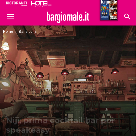
Ristoranti
Hoteldomani
Home
Bar album
Niji, prima cocktail bar poi
speakeasy