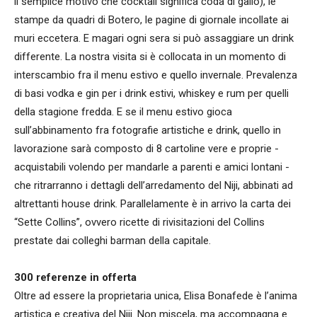
il semplice motivo che cocktail significa coda di gallo), le
stampe da quadri di Botero, le pagine di giornale incollate ai
muri eccetera. E magari ogni sera si può assaggiare un drink
differente. La nostra visita si è collocata in un momento di
interscambio fra il menu estivo e quello invernale. Prevalenza
di basi vodka e gin per i drink estivi, whiskey e rum per quelli
della stagione fredda. E se il menu estivo gioca
sull’abbinamento fra fotografie artistiche e drink, quello in
lavorazione sarà composto di 8 cartoline vere e proprie -
acquistabili volendo per mandarle a parenti e amici lontani -
che ritrarranno i dettagli dell’arredamento del Niji, abbinati ad
altrettanti house drink. Parallelamente è in arrivo la carta dei
“Sette Collins”, ovvero ricette di rivisitazioni del Collins
prestate dai colleghi barman della capitale.
300 referenze in offerta
Oltre ad essere la proprietaria unica, Elisa Bonafede è l’anima
artistica e creativa del Niji. Non miscela, ma accompagna e