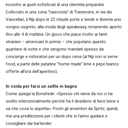
incontro ai gusti sofisticati di una clientela preparata.
Collocato in una zona “nascosta” di Trastevere, in via dei
Vascellari, il Niji dopo le 22 chiude porte e tende e diventa uno
scrigno segreto, alla moda degli speakeasy, rimanendo aperto
fino alle 4 di mattina. Un gioco che piace molto ai tanti
stranieri – americani in primis – che popolano questo
quartiere di notte e che vengono mandati spesso da
concierge e ristoratori per un dopo cena (al Niji non si serve
food, a parte delle patatine “home made” lime e pepe bianco
offerte all’ora dell’aperitivo)
.
In coida per farsi un selfie in bagno
Come spiega la Bonafede: «Spesso chi viene da noi ci ha
scelto intenzionalmente perchè ha il desiderio di bere bene e
sa che cosa lo aspetta». Pochi gli avventori da Spritz, quindi,
ma una predilezione per i clienti che si fanno guidare e
consigliare dai bartender.