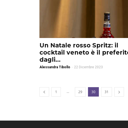
Un Natale rosso Spritz: il
cocktail veneto è il preferit
dagli...
Alessandra Tibollo
-
22 Dicembre 2023
...
1
29
30
31