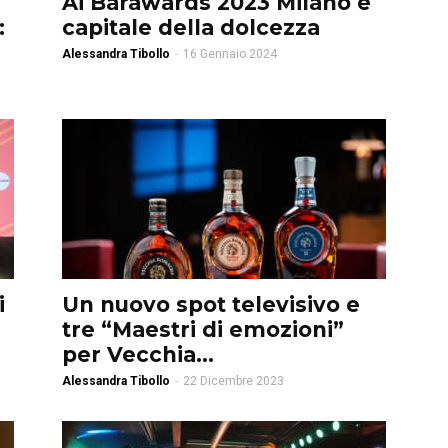
Ai Barawards 2023 Milano è
:
capitale della dolcezza
Alessandra Tibollo
-
16 Gennaio 2024
i
Un nuovo spot televisivo e
tre “Maestri di emozioni”
per Vecchia...
Alessandra Tibollo
-
22 Dicembre 2023