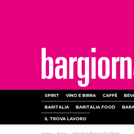
bargiornale
SPIRIT
VINO E BIRRA
CAFFÈ
BEV
BARITALIA
BARITALIA FOOD
BAR
IL TROVA LAVORO
Home
Autori
Articoli di Alessandra Tibollo