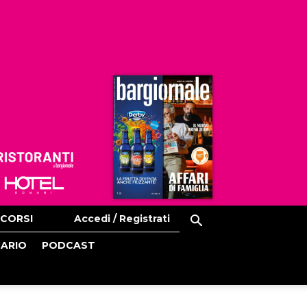
Ristoranti
Hoteldomani
CORSI
Accedi / Registrati
CARIO
PODCAST