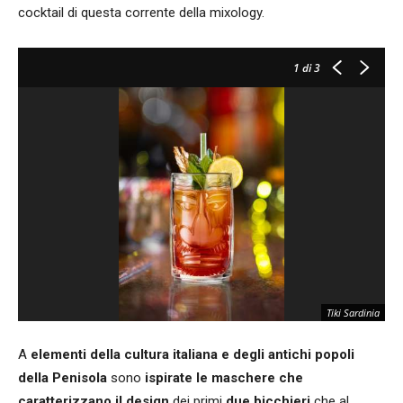
cocktail di questa corrente della mixology.
1
di 3
Tiki Sardinia
A
elementi della cultura italiana e degli antichi popoli
della Penisola
sono
ispirate le maschere che
caratterizzano il design
dei primi
due bicchieri
che al