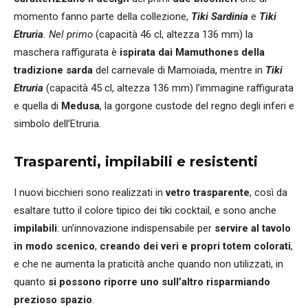
momento fanno parte della collezione,
Tiki Sardinia
e
Tiki
Etruria
. Nel primo
(capacità 46 cl, altezza 136 mm) la
maschera raffigurata è
ispirata dai Mamuthones della
tradizione sarda
del carnevale di Mamoiada, mentre in
Tiki
Etruria
(capacità 45 cl, altezza 136 mm) l’immagine raffigurata
e quella di
Medusa
, la gorgone custode del regno degli inferi e
simbolo dell’Etruria.
Trasparenti, impilabili e resistenti
I nuovi bicchieri sono realizzati in
vetro trasparente
, così da
esaltare tutto il colore tipico dei tiki cocktail, e sono anche
impilabili
: un’innovazione indispensabile per
servire al tavolo
in modo scenico
,
creando dei veri e propri totem colorati
,
e che ne aumenta la praticità anche quando non utilizzati, in
quanto
si possono riporre uno sull’altro risparmiando
prezioso spazio
.