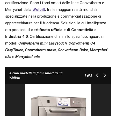
certificazione. Sono i forni smart delle linee Convotherm e
Merrychef della
Welbilt
, tra le maggiori realtà mondiali
specializzate nella produzione e commercializzazione di
apparecchiature per il fuoricasa. Soluzioni la cui intelligenza
ora possiede il
certificato ufficiale di Connettività e
Industria 4.0
. Certificazione che, nello specifico, riguarda i
modelli
Convotherm mini EasyTouch
,
Convotherm C4
EasyTouch
,
Convotherm maxx
,
Convotherm Bake
,
Merrychef
e2s
e
Merrychef e4s
.
Alcuni modelli di forni smart della
1
di 3
Welbilt