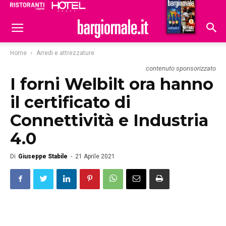
Ristoranti
Hoteldomani
Home
Arredi e attrezzature
contenuto sponsorizzato
I forni Welbilt ora hanno
il certificato di
Connettività e Industria
4.0
Di
Giuseppe Stabile
-
21 Aprile 2021