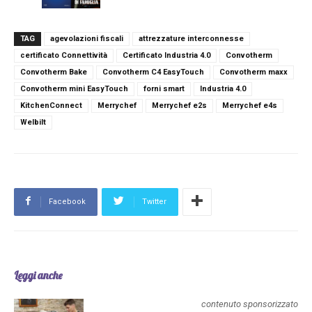
TAG
agevolazioni fiscali
attrezzature interconnesse
certificato Connettività
Certificato Industria 4.0
Convotherm
Convotherm Bake
Convotherm C4 EasyTouch
Convotherm maxx
Convotherm mini EasyTouch
forni smart
Industria 4.0
KitchenConnect
Merrychef
Merrychef e2s
Merrychef e4s
Welbilt
Facebook
Twitter
Leggi anche
contenuto sponsorizzato